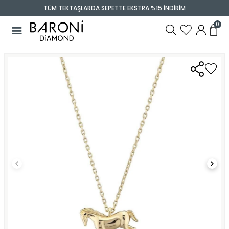
TÜM TEKTAŞLARDA SEPETTE EKSTRA %15 İNDİRİM
0