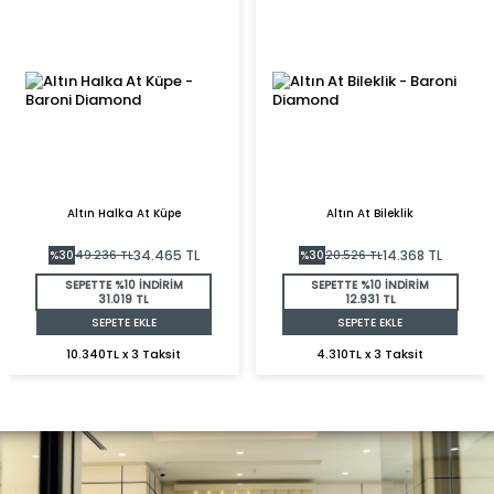
Altın Halka At Küpe
Altın At Bileklik
34.465
TL
14.368
TL
%
30
49.236
TL
%
30
20.526
TL
SEPETTE %10 İNDİRİM
SEPETTE %10 İNDİRİM
31.019 TL
12.931 TL
SEPETE EKLE
SEPETE EKLE
10.340TL x 3 Taksit
4.310TL x 3 Taksit