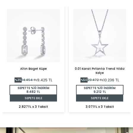
Altın Baget Küpe
0.01 Karat Pırlanta Trend Yıldız
Kolye
9.425
TL
10.236
TL
%
35
14.454
TL
%
50
20.472
TL
SEPETTE %10 İNDİRİM
SEPETTE %10 İNDİRİM
8.482 TL
9.212 TL
SEPETE EKLE
SEPETE EKLE
2.827TL x 3 Taksit
3.071TL x 3 Taksit