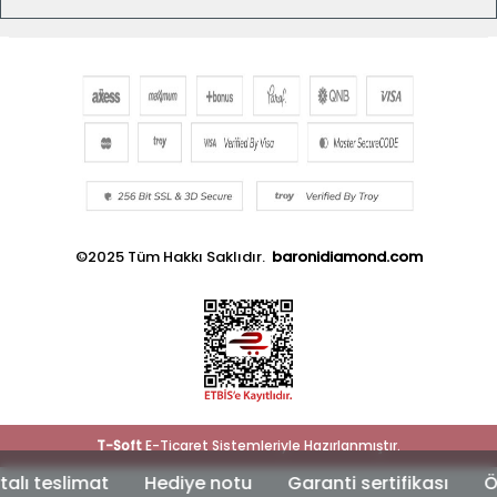
©2025 Tüm Hakkı Saklıdır.
baronidiamond.com
T
-Soft
E-Ticaret
Sistemleriyle Hazırlanmıştır.
ı teslimat
Hediye notu
Garanti sertifikası
Özel 