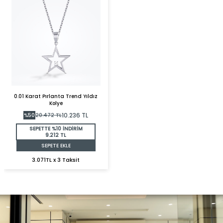
0.01 Karat Pırlanta Trend Yıldız
Kolye
10.236
TL
%
50
20.472
TL
SEPETTE %10 İNDİRİM
9.212 TL
SEPETE EKLE
3.071TL x 3 Taksit