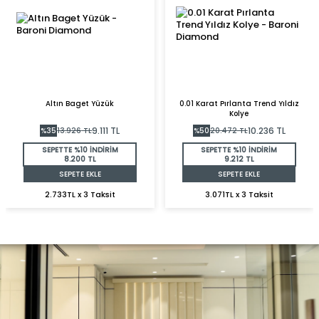
Altın Baget Yüzük
0.01 Karat Pırlanta Trend Yıldız
Kolye
9.111
TL
10.236
TL
%
35
13.926
TL
%
50
20.472
TL
SEPETTE %10 İNDİRİM
SEPETTE %10 İNDİRİM
8.200 TL
9.212 TL
SEPETE EKLE
SEPETE EKLE
2.733TL x 3 Taksit
3.071TL x 3 Taksit