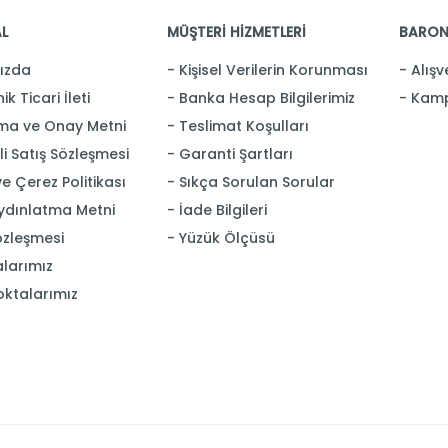
L
MÜŞTERİ HİZMETLERİ
BARON
ızda
Kişisel Verilerin Korunması
Alışv
ik Ticari İleti
Banka Hesap Bilgilerimiz
Kamp
ma ve Onay Metni
Teslimat Koşulları
i Satış Sözleşmesi
Garanti Şartları
 ve Çerez Politikası
Sıkça Sorulan Sorular
ydınlatma Metni
İade Bilgileri
özleşmesi
Yüzük Ölçüsü
larımız
oktalarımız