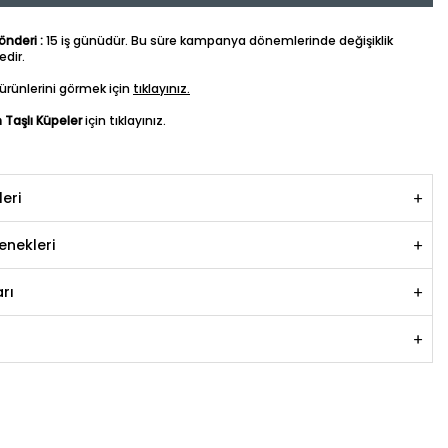
nderi :
15 iş günüdür. Bu süre kampanya dönemlerinde değişiklik
dir.
ürünlerini görmek için
tıklayınız.
n Taşlı Küpeler
için tıklayınız.
leri
nekleri
rı