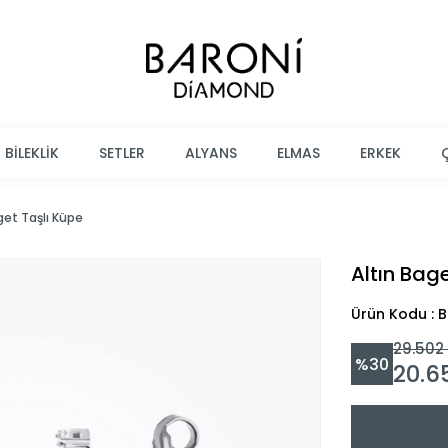
BİLEKLİK
SETLER
ALYANS
ELMAS
ERKEK
get Taşlı Küpe
Altın Bag
Ürün Kodu : B
29.502
%
30
20.6