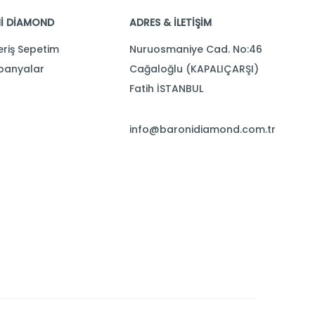
İ DİAMOND
ADRES & İLETİŞİM
eriş Sepetim
Nuruosmaniye Cad. No:46
anyalar
Cağaloğlu (KAPALIÇARŞI)
Fatih İSTANBUL
info@baronidiamond.com.tr