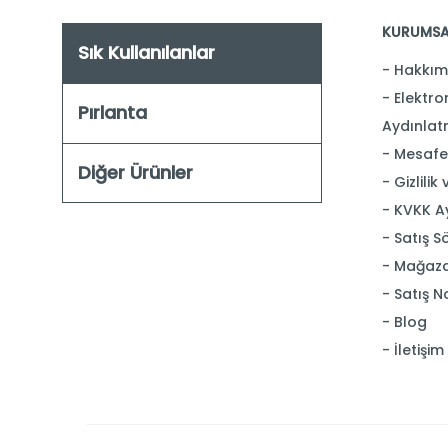
KURUMSA
Sık Kullanılanlar
Hakkım
Elektron
Pırlanta
Aydınlat
Mesafel
Diğer Ürünler
Gizlilik
KVKK A
Satış S
Mağaza
Satış N
Blog
İletişim