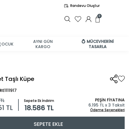
Randevu Oluştur
0
AYNI GÜN
💍 MÜCEVHERİNİ
ÇOCUK
KARGO
TASARLA
et Taşlı Küpe
RE1111917
PEŞİN FİYATINA
TL
Sepete Ek İndirim
6.195 TL x 3 Taksit
51
TL
18.586 TL
Ödeme Seçenekleri
SEPETE EKLE