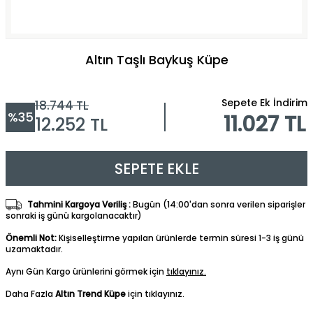
Altın Taşlı Baykuş Küpe
Sepete Ek İndirim
18.744
TL
%
35
11.027 TL
12.252
TL
SEPETE EKLE
Tahmini Kargoya Veriliş :
Bugün (14:00'dan sonra verilen siparişler
sonraki iş günü kargolanacaktır)
Önemli Not:
Kişiselleştirme yapılan ürünlerde termin süresi 1-3 iş günü
uzamaktadır.
Aynı Gün Kargo ürünlerini görmek için
tıklayınız.
Daha Fazla
Altın Trend Küpe
için tıklayınız.