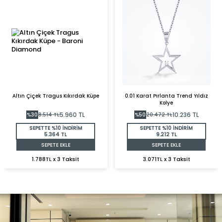
Altın Çiçek Tragus Kıkırdak Küpe
0.01 Karat Pırlanta Trend Yıldız
Kolye
5.960
TL
10.236
TL
%
30
8.514
TL
%
50
20.472
TL
SEPETTE %10 İNDİRİM
SEPETTE %10 İNDİRİM
5.364 TL
9.212 TL
SEPETE EKLE
SEPETE EKLE
1.788TL x 3 Taksit
3.071TL x 3 Taksit