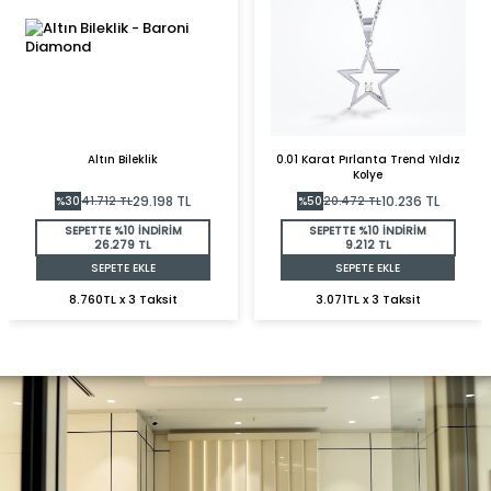
Altın Bileklik
0.01 Karat Pırlanta Trend Yıldız
Kolye
29.198
TL
10.236
TL
%
30
41.712
TL
%
50
20.472
TL
SEPETTE %10 İNDİRİM
SEPETTE %10 İNDİRİM
26.279 TL
9.212 TL
SEPETE EKLE
SEPETE EKLE
8.760TL x 3 Taksit
3.071TL x 3 Taksit