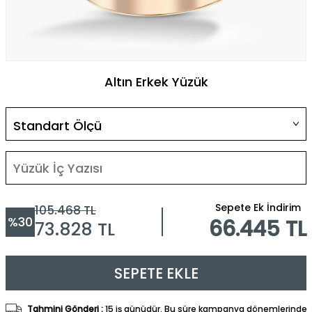
Altın Erkek Yüzük
Sepete Ek İndirim
105.468
TL
%
30
66.445 TL
73.828
TL
SEPETE EKLE
Tahmini Gönderi :
15 iş günüdür. Bu süre kampanya dönemlerinde