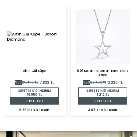
Altın Gül Küpe
0.01 Karat Pırlanta Trend Yıldız
Kolye
17.833
TL
10.236
TL
%
30
25.476
TL
%
50
20.472
TL
SEPETTE %10 İNDİRİM
SEPETTE %10 İNDİRİM
16.050 TL
9.212 TL
SEPETE EKLE
SEPETE EKLE
5.350TL x 3 Taksit
3.071TL x 3 Taksit