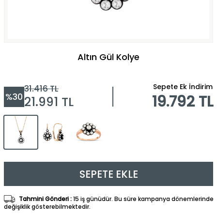
Altın Gül Kolye
Sepete Ek İndirim
31.416
TL
%
30
19.792 TL
21.991
TL
SEPETE EKLE
Tahmini Gönderi :
15 iş günüdür. Bu süre kampanya dönemlerinde
değişiklik gösterebilmektedir.