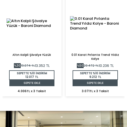
Altın Kalpli Şövalye Yüzük
0.01 Karat Pırlanta Trend Yıldız
Kolye
13.352
TL
10.236
TL
%
30
19.074
TL
%
50
20.472
TL
SEPETTE %10 İNDİRİM
SEPETTE %10 İNDİRİM
12.017 TL
9.212 TL
SEPETE EKLE
SEPETE EKLE
4.006TL x 3 Taksit
3.071TL x 3 Taksit