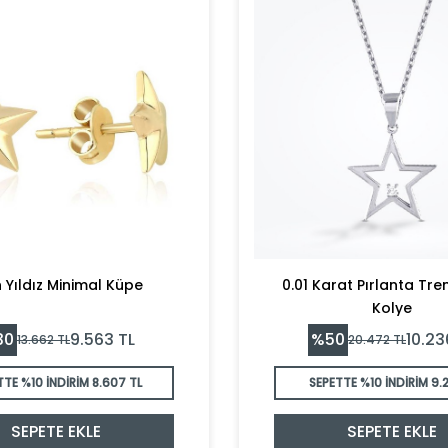
n Yıldız Minimal Küpe
0.01 Karat Pırlanta Tren
Kolye
30
%
50
9.563
TL
10.23
13.662
TL
20.472
TL
TTE %10 İNDİRİM
8.607 TL
SEPETTE %10 İNDİRİM
9.2
SEPETE EKLE
SEPETE EKLE