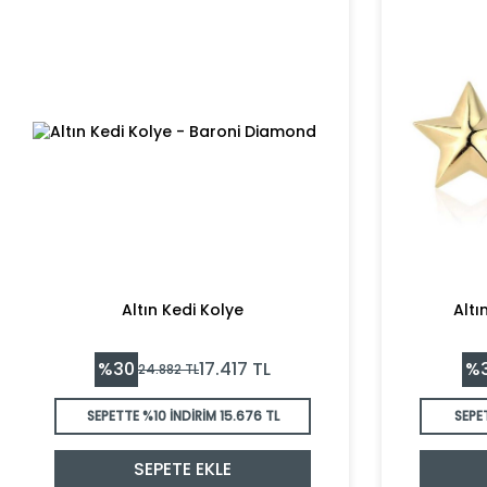
Altın Kedi Kolye
Altı
%
30
%
17.417
TL
24.882
TL
SEPETTE %10 İNDİRİM
15.676 TL
SEPE
SEPETE EKLE