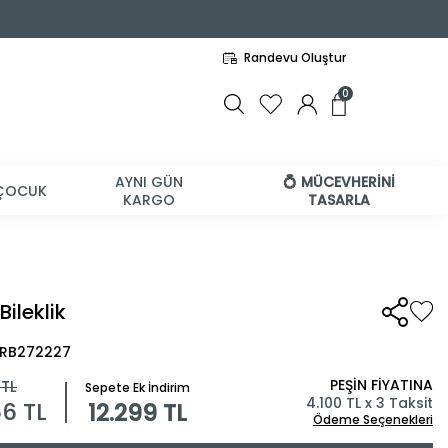
Randevu Oluştur
0
AYNI GÜN
💍 MÜCEVHERİNİ
ÇOCUK
KARGO
TASARLA
Bileklik
BRB272227
PEŞİN FİYATINA
TL
Sepete Ek İndirim
4.100 TL x 3 Taksit
66
TL
12.299 TL
Ödeme Seçenekleri