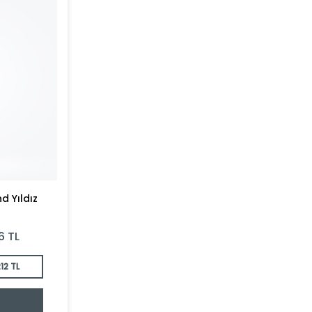
d Yıldız
6
TL
12 TL