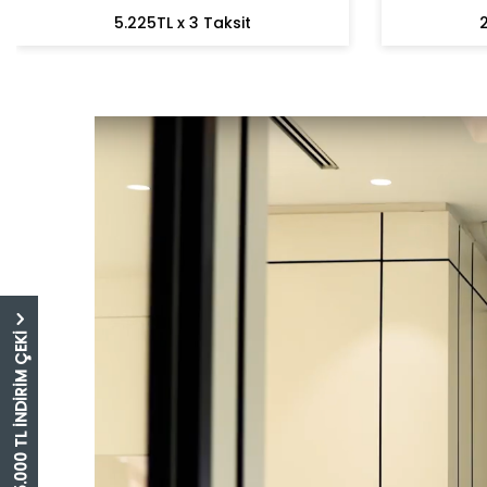
5.225TL x 3 Taksit
2
5.000 TL İNDİRİM ÇEKİ