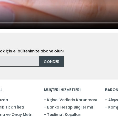
k için e-bültenimize abone olun!
GÖNDER
L
MÜŞTERİ HİZMETLERİ
BARON
ızda
Kişisel Verilerin Korunması
Alışv
ik Ticari İleti
Banka Hesap Bilgilerimiz
Kamp
ma ve Onay Metni
Teslimat Koşulları