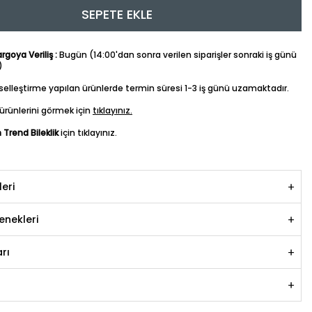
SEPETE EKLE
goya Veriliş :
Bugün (14:00'dan sonra verilen siparişler sonraki iş günü
)
iselleştirme yapılan ürünlerde termin süresi 1-3 iş günü uzamaktadır.
ürünlerini görmek için
tıklayınız.
n Trend Bileklik
için tıklayınız.
leri
nekleri
rı