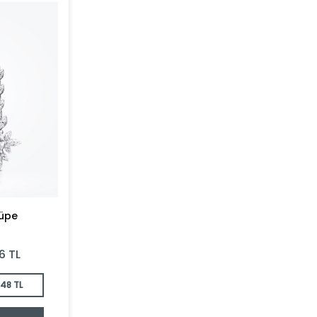
Küpe
6
TL
848 TL