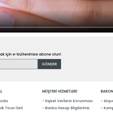
k için e-bültenimize abone olun!
GÖNDER
L
MÜŞTERİ HİZMETLERİ
BARON
ızda
Kişisel Verilerin Korunması
Alışv
ik Ticari İleti
Banka Hesap Bilgilerimiz
Kamp