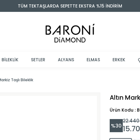
TÜM TEKTAŞLARDA SEPETTE EKSTRA %15 İNDİRİM
BİLEKLİK
SETLER
ALYANS
ELMAS
ERKEK
Markiz Taşlı Bileklik
Altın Marki
Ürün Kodu : 
22.440
%
30
15.7