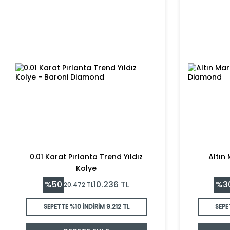
0.01 Karat Pırlanta Trend Yıldız
Altın 
Kolye
%
50
%
3
10.236
TL
20.472
TL
SEPETTE %10 İNDİRİM
9.212 TL
SEPE