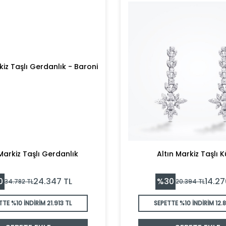
Markiz Taşlı Gerdanlık
Altın Markiz Taşlı 
0
%
30
24.347
TL
14.27
34.782
TL
20.394
TL
TTE %10 İNDİRİM
21.913 TL
SEPETTE %10 İNDİRİM
12.