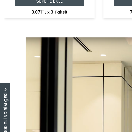
SEPETE EKLE
3.071TL x 3 Taksit
7
5.000 TL İNDİRİM ÇEKİ