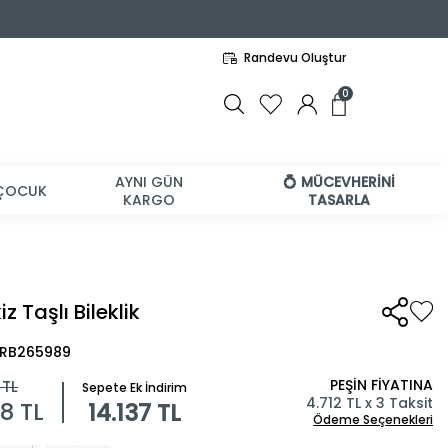
Randevu Oluştur
0
AYNI GÜN
💍 MÜCEVHERİNİ
ÇOCUK
KARGO
TASARLA
z Taşlı Bileklik
BRB265989
PEŞİN FİYATINA
TL
Sepete Ek İndirim
4.712 TL x 3 Taksit
08
TL
14.137 TL
Ödeme Seçenekleri