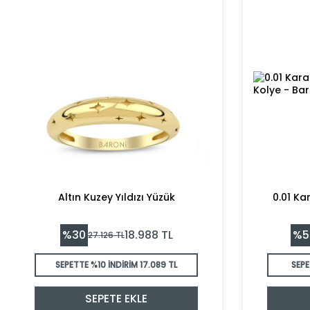
Altın Kuzey Yıldızı Yüzük
0.01 Ka
%
30
%
5
18.988
TL
27.126
TL
SEPETTE %10 İNDİRİM
17.089 TL
SEPE
SEPETE EKLE