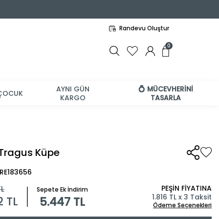
Randevu Oluştur
0
AYNI GÜN
💍 MÜCEVHERİNİ
ÇOCUK
KARGO
TASARLA
i Tragus Küpe
BRE183656
PEŞİN FİYATINA
L
Sepete Ek İndirim
1.816 TL x 3 Taksit
2
TL
5.447 TL
Ödeme Seçenekleri