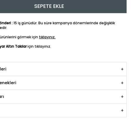
SEPETE EKLE
nderi :
15 iş günüdür. Bu süre kampanya dönemlerinde değişiklik
dir.
ürünlerini görmek için
tıklayınız.
yar Altın Takılar
için tıklayınız.
leri
nekleri
rı