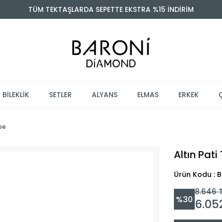
TÜM TEKTAŞLARDA SEPETTE EKSTRA %15 İNDİRİM
BİLEKLİK
SETLER
ALYANS
ELMAS
ERKEK
pe
Altın Pat
Ürün Kodu : 
8.646
T
%
30
6.05