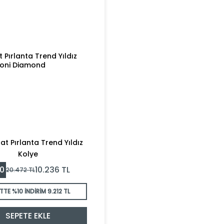
rat Pırlanta Trend Yıldız
Kolye
0
10.236
TL
20.472
TL
TTE %10 İNDİRİM
9.212 TL
SEPETE EKLE