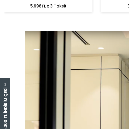
5.696TL x 3 Taksit
5.000 TL İNDİRİM ÇEKİ