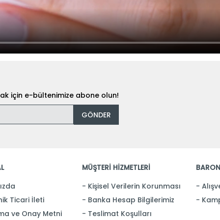
k için e-bültenimize abone olun!
GÖNDER
L
MÜŞTERİ HİZMETLERİ
BARON
ızda
Kişisel Verilerin Korunması
Alışv
ik Ticari İleti
Banka Hesap Bilgilerimiz
Kamp
ma ve Onay Metni
Teslimat Koşulları