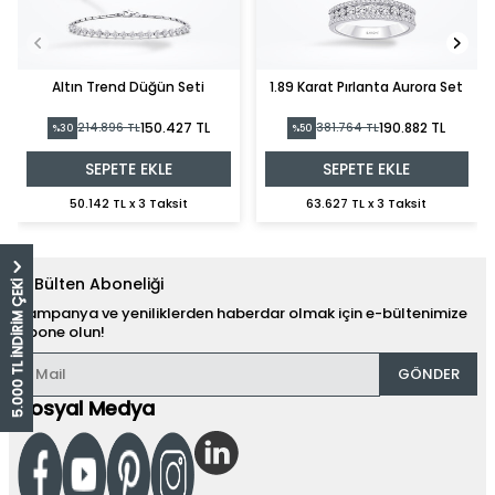
Altın Trend Düğün Seti
1.89 Karat Pırlanta Aurora Set
150.427 TL
190.882 TL
214.896 TL
381.764 TL
%30
%50
SEPETE EKLE
SEPETE EKLE
50.142 TL x 3 Taksit
63.627 TL x 3 Taksit
E-Bülten Aboneliği
5.000 TL İNDİRİM ÇEKİ
Kampanya ve yeniliklerden haberdar olmak için e-bültenimize
abone olun!
GÖNDER
Sosyal Medya