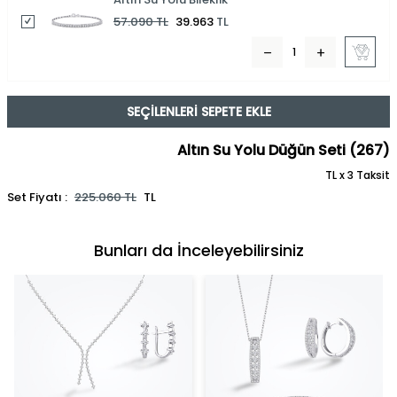
57.090
TL
39.963
TL
SEÇILENLERI SEPETE EKLE
Altın Su Yolu Düğün Seti (267)
TL x 3 Taksit
Set Fiyatı :
225.060
TL
TL
Bunları da İnceleyebilirsiniz