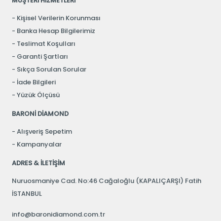
MÜŞTERİ HİZMETLERİ
Kişisel Verilerin Korunması
Banka Hesap Bilgilerimiz
Teslimat Koşulları
Garanti Şartları
Sıkça Sorulan Sorular
İade Bilgileri
Yüzük Ölçüsü
BARONİ DİAMOND
Alışveriş Sepetim
Kampanyalar
ADRES & İLETİŞİM
Nuruosmaniye Cad. No:46 Cağaloğlu (KAPALIÇARŞI) Fatih
İSTANBUL
info@baronidiamond.com.tr