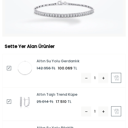
Sette Yer Alan Ürünler
Altın Su Yolu Gerdanlık
142.956
TL
100.069
TL
Altın Taşlı Trend Küpe
25.014
TL
17.510
TL
Altın Su Yolu Bileklik