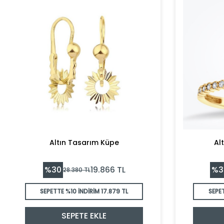
Altın Tasarım Küpe
Al
%
30
%
3
19.866
TL
28.380
TL
SEPETTE %10 İNDİRİM
17.879 TL
SEPE
SEPETE EKLE