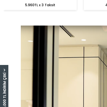
5.960TL x 3 Taksit
4
5.000 TL İNDİRİM ÇEKİ