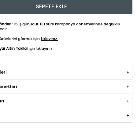
SEPETE EKLE
nderi :
15 iş günüdür. Bu süre kampanya dönemlerinde değişiklik
dir.
ürünlerini görmek için
tıklayınız.
yar Altın Takılar
için tıklayınız.
leri
nekleri
rı