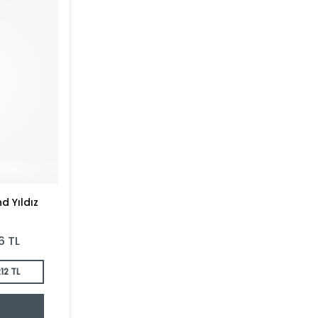
d Yıldız
6
TL
12 TL