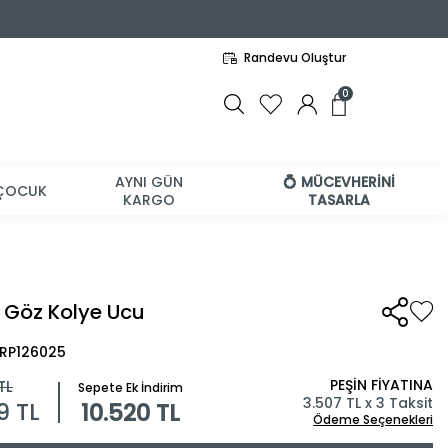
Randevu Oluştur
0
AYNI GÜN
💍 MÜCEVHERİNİ
ÇOCUK
KARGO
TASARLA
ı Göz Kolye Ucu
BRP126025
PEŞİN FİYATINA
TL
Sepete Ek İndirim
3.507 TL x 3 Taksit
89
TL
10.520 TL
Ödeme Seçenekleri