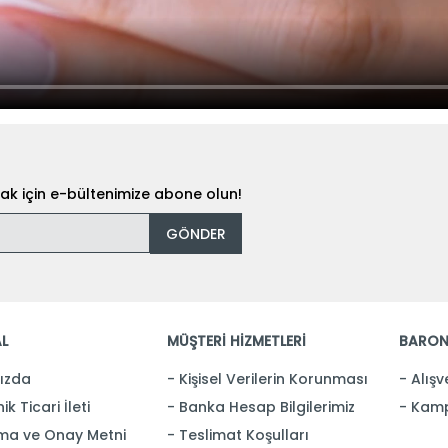
k için e-bültenimize abone olun!
GÖNDER
L
MÜŞTERİ HİZMETLERİ
BARON
ızda
Kişisel Verilerin Korunması
Alışv
ik Ticari İleti
Banka Hesap Bilgilerimiz
Kamp
ma ve Onay Metni
Teslimat Koşulları