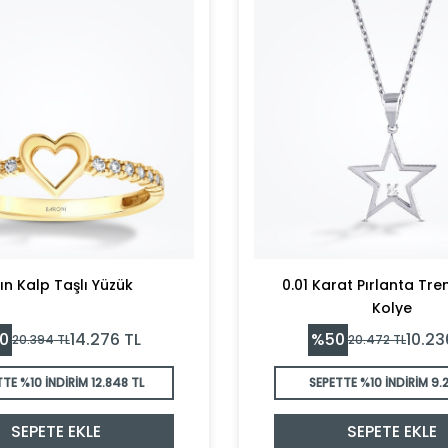
tın Kalp Taşlı Yüzük
0.01 Karat Pırlanta Tren
Kolye
0
%
50
14.276
TL
10.23
20.394
TL
20.472
TL
TTE %10 İNDİRİM
12.848 TL
SEPETTE %10 İNDİRİM
9.2
SEPETE EKLE
SEPETE EKLE