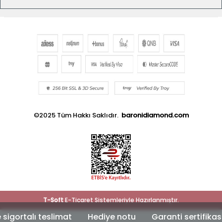
©2025 Tüm Hakkı Saklıdır.
baronidiamond.com
T
-Soft
E-Ticaret
Sistemleriyle Hazırlanmıştır.
ortalı teslimat
Hediye notu
Garanti sertifikası
Ö