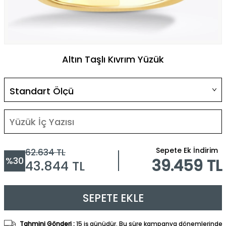
Altın Taşlı Kıvrım Yüzük
Sepete Ek İndirim
62.634
TL
%
30
39.459 TL
43.844
TL
SEPETE EKLE
Tahmini Gönderi :
15 iş günüdür. Bu süre kampanya dönemlerinde