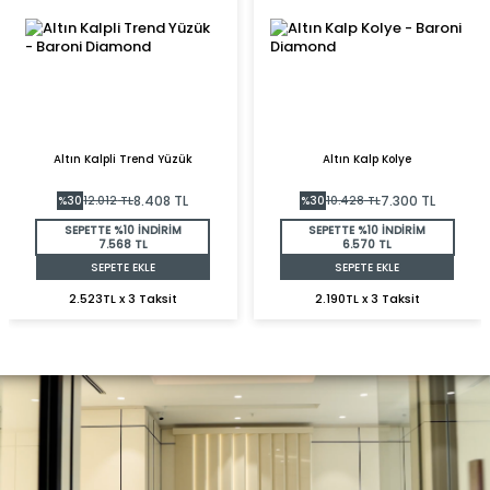
Altın Kalpli Trend Yüzük
Altın Kalp Kolye
8.408
TL
7.300
TL
%
30
12.012
TL
%
30
10.428
TL
SEPETTE %10 İNDİRİM
SEPETTE %10 İNDİRİM
7.568 TL
6.570 TL
SEPETE EKLE
SEPETE EKLE
2.523TL x 3 Taksit
2.190TL x 3 Taksit