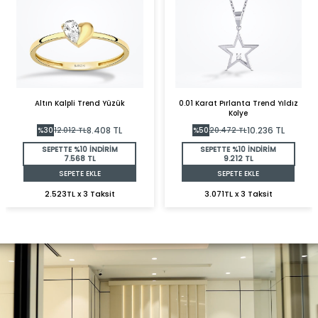
Altın Kalpli Trend Yüzük
0.01 Karat Pırlanta Trend Yıldız
Kolye
8.408
TL
10.236
TL
%
30
12.012
TL
%
50
20.472
TL
SEPETTE %10 İNDİRİM
SEPETTE %10 İNDİRİM
7.568 TL
9.212 TL
SEPETE EKLE
SEPETE EKLE
2.523TL x 3 Taksit
3.071TL x 3 Taksit