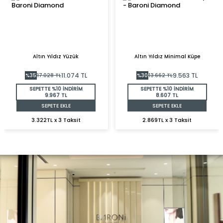
Altın Yıldız Yüzük
Altın Yıldız Minimal Küpe
11.074
TL
9.563
TL
%
35
17.028
TL
%
30
13.662
TL
SEPETTE %10 İNDİRİM
SEPETTE %10 İNDİRİM
9.967 TL
8.607 TL
SEPETE EKLE
SEPETE EKLE
3.322TL x 3 Taksit
2.869TL x 3 Taksit