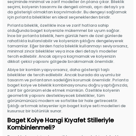
seçiminde minimal ve zarif modeller ön plana çıkar. Bileklik
seçimi, kolyenin tasarımı ile dengeli olmalı, aşırı detaylı ya
da gösterişli olmaktan kaçınılmalıdır. Bu dengeyi sağlamak
için pırlanta bileklikler en ideal seçeneklerden biridir.
Pırlanta bileklik, özellikle ince ve zarif hatlara sahip
olduğunda baget kolyenizle mükemmel bir uyum sağlar.
İnce bir pırlanta bileklik, hem günlük hem de özel günlerde
rahatlıkla kullanılabilir ve kolyenizin şıklığını dengeleyerek
tamamlar. Eğer birden fazla bileklik kullanmayı seviyorsanız,
minimal zincir bileklikler veya ince deri detaylı modeller
tercih edilebilir. Ancak aşırıya kaçmamak ve kolyenizin
dikkat çekici yapısını gölgede bırakmamak önemlidir.
Abiye bir kombin yapıyorsanız, daha gösterişli taşlı
bileklikler de tercih edilebilir. Ancak burada da uyumlu bir
tasarım ve pırlantanın sadeliğini korumak önemlidir. Pırlanta
baget kolye ve bileklik kombinasyonunu doğru yaptığınızda,
zarif bir görünüm elde etmek mümkün. Özellikle kolyenin
geometrik yapısını destekleyecek bileklikler, tüm
görünümünüzü modern ve sofistike bir hale getirecektir.
Şıklığı artırmak isteyenler için baget kolye seti modelleri de
kusursuz bir bütünlük sunar.
Baget Kolye Hangi Kıyafet Stilleriyle
Kombinlenmeli?