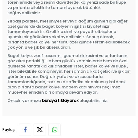
törenlerinde veya resmi davetlerde, kolyenizi sade bir küpe
ve pırlanta bileklik ile tamamlayarak bütünlük
sağlayabilirsiniz.
Yılbaşı partileri, mezuniyetler veya doğum günleri gibi diğer
özel günlerde de baget kolyenin ışıltısı kıyafetinizi
tamamlayacaktır. Özellikle simli ve payetli elbiselerle
uyumlu bir görünüm yakalayabilirsiniz. Sonuç olarak,
pırlanta baget kolye, her türlü özel günde tercih edilebilecek
çok yönlü ve şık bir aksesuardır.
Baget kolye; zarif tasarımı, geometrik kesimi ve pırlantanın
göz alıcı parlaklığı ile hem günlük kombinlerde hem de özel
günlerde rahatlıkla kullanılabilir. İster, baget kolye ve küpe ,
ister bileklik ile kombinleyin, her zaman dikkat çekici ve şık bir
görünüm sunar. Doğru kıyafet ve aksesuarlarla
tamamlandığında, tarzınıza sofistike bir dokunuş katacak
olan
pırlanta baget kolye
, modern kadının vazgeçilmez
mücevherlerinden biri olmaya devam ediyor.
Önceki yazımıza
buraya tıklayarak
ulaşabilirsiniz.
Paylaş :