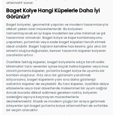
alternatif sunar.
Baget Kolye Hangi Küpelerle Daha İyi
Görünür?
Baget kolyeler, geometrik yapıları ve modern tasarımlarıyla
dikkat çeken özel mücevherlerdir. Bu kolyeleri
tamamlayacak en iyi küpe modelleri ise yine minimal ve şık
tasarımlar olmalıdır. Baget kolye ve küpe kombinasyonu
yaparken, pırlantalı veya sade baget küpeleri tercih etmek
ideal olabilir. Baget taşların kendine has kesimi, göz alıcı bir
simetri oluşturduğundan, benzer tasarımlı küpeler kolyenin
zarafetini artırır.
Özellikle tektaş küpeler, baget kolyelerle sıkça tercih edilir.
Minimalist tarzı sevenler içinse küçük halka küpeler veya ince
zincirli pırlanta küpeler, pırlanta baget kolye ile uyumlu bir
kombin oluşturur. Göz alıcı bir görünüm yaratmak
istiyorsanız, baget küpelerin yanı sıra daha gösterişli
sallantılı küpeler de seçilebilir. Bu tarz küpeler, özellikle abiye
elbiselerle veya özel davetlerde mükemmel bir uyum sağlar.
Ancak burada dikkat edilmesi gereken nokta, kolyenin
sadeliğini aşırıya kaçmayan mücevherlerle
desteklemektir. Klasik ve modern çizgiyi bir araya getirmek
isteyenler için baget pırlanta kolye alternatifleri de sofistike
bir seçim olacaktır.