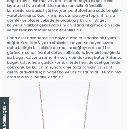
Baget kolye
, minimal ve zarif tasarımlarıyla birçok farklı
kıyafet stiliyle rahatlıkla kombinlenebilir. Gündelik
kombinlerde basic tişört ve jean pantolonlarla sade bir şıklık
yaratabilirsiniz. Özellikle iş hayatında veya toplantılarda
gömlek ve blazer ceketlerle oldukça şık durur. Baget
kolyenizin dikkat çekici yapısını ön plana çıkarmak için sade
ve tek renk kıyafetler tercih edebilirsiniz.
Daha özel davetlerde ise abiye elbiselerle harika bir uyum
sağlar. Özellikle V yaka elbiseler, kolyenizin boynunuzda
daha belirgin bir şekilde durmasını sağlayarak zarif bir
görünüm sunar. Dantel detaylı elbiselerle kombinlendiğinde
ise baget kolyeniz romantik ve şık bir dokunuş katar. Pırlanta
baget kolye, hem günlük kombinlerde hem de özel günlerde
çok yönlü bir kullanım sunarak her tarzı tamamlar. Zarif
detay arayanlar için baget kolye ucu tasarımları ise minimal
ama etkileyici bir şıklık sağlar.
5.000 TL İNDİRİM ÇEKİ