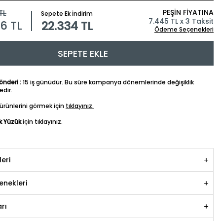
PEŞİN FİYATINA
TL
Sepete Ek İndirim
7.445 TL x 3 Taksit
16
TL
22.334 TL
Ödeme Seçenekleri
SEPETE EKLE
nderi :
15 iş günüdür. Bu süre kampanya dönemlerinde değişiklik
dir.
ürünlerini görmek için
tıklayınız.
k Yüzük
için tıklayınız.
leri
nekleri
rı