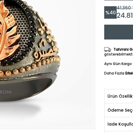
41.360
%
40
24.8
Tahmini Gö
gösterebilmekte
Aynı Gün Kargo 
Daha Fazla
Erke
Ürün Özellik
Ödeme Seçe
İade Koşulla