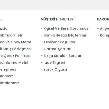
L
MÜŞTERİ HİZMETLERİ
BARON
ızda
Kişisel Verilerin Korunması
Alışv
ik Ticari İleti
Banka Hesap Bilgilerimiz
Kamp
ma ve Onay Metni
Teslimat Koşulları
i Satış Sözleşmesi
Garanti Şartları
 ve Çerez Politikası
Sıkça Sorulan Sorular
ydınlatma Metni
İade Bilgileri
özleşmesi
Yüzük Ölçüsü
larımız
oktalarımız