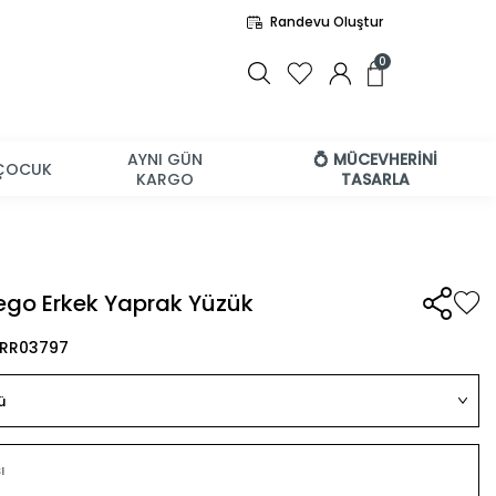
Randevu Oluştur
0
AYNI GÜN
💍 MÜCEVHERİNİ
ÇOCUK
KARGO
TASARLA
ego Erkek Yaprak Yüzük
BRR03797