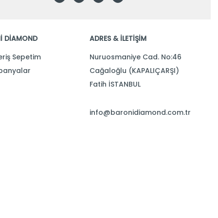
İ DİAMOND
ADRES & İLETİŞİM
eriş Sepetim
Nuruosmaniye Cad. No:46
anyalar
Cağaloğlu (KAPALIÇARŞI)
Fatih İSTANBUL
info@baronidiamond.com.tr