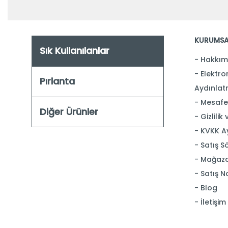
KURUMSA
Sık Kullanılanlar
Hakkım
Elektron
Pırlanta
Aydınlat
Mesafel
Diğer Ürünler
Gizlilik
KVKK A
Satış S
Mağaza
Satış N
Blog
İletişim