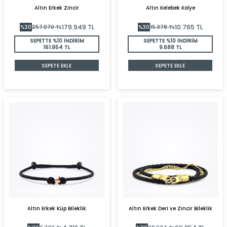
Altın Erkek Zincir
Altın Kelebek Kolye
179.949
TL
10.765
TL
%
30
257.070
TL
%
30
15.378
TL
SEPETTE %10 İNDİRİM
SEPETTE %10 İNDİRİM
161.954 TL
9.688 TL
SEPETE EKLE
SEPETE EKLE
Altın Erkek Küp Bileklik
Altın Erkek Deri ve Zincir Bileklik