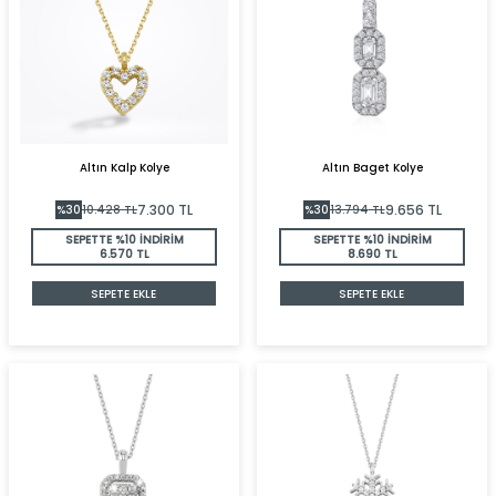
Altın Kalp Kolye
Altın Baget Kolye
7.300
TL
9.656
TL
%
30
10.428
TL
%
30
13.794
TL
SEPETTE %10 İNDİRİM
SEPETTE %10 İNDİRİM
6.570 TL
8.690 TL
SEPETE EKLE
SEPETE EKLE