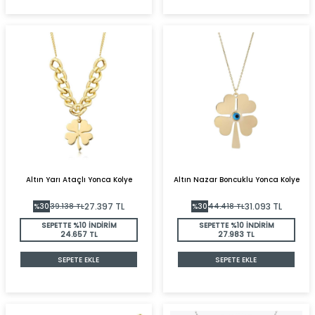
Altın Yarı Ataçlı Yonca Kolye
Altın Nazar Boncuklu Yonca Kolye
27.397
TL
31.093
TL
%
30
39.138
TL
%
30
44.418
TL
SEPETTE %10 İNDİRİM
SEPETTE %10 İNDİRİM
24.657 TL
27.983 TL
SEPETE EKLE
SEPETE EKLE