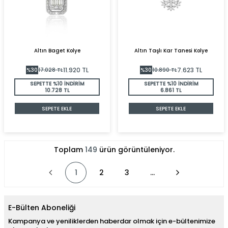
Altın Baget Kolye
Altın Taşlı Kar Tanesi Kolye
11.920
TL
7.623
TL
%
30
17.028
TL
%
30
10.890
TL
SEPETTE %10 İNDİRİM
SEPETTE %10 İNDİRİM
10.728 TL
6.861 TL
SEPETE EKLE
SEPETE EKLE
Toplam
149
ürün görüntüleniyor.
1
2
3
…
E-Bülten Aboneliği
Kampanya ve yeniliklerden haberdar olmak için e-bültenimize