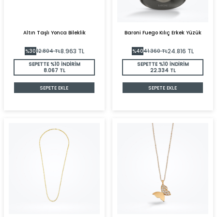
Altın Taşlı Yonca Bileklik
Baroni Fuego Kılıç Erkek Yüzük
8.963
TL
24.816
TL
%
30
12.804
TL
%
40
41.360
TL
SEPETTE %10 İNDİRİM
SEPETTE %10 İNDİRİM
8.067 TL
22.334 TL
SEPETE EKLE
SEPETE EKLE