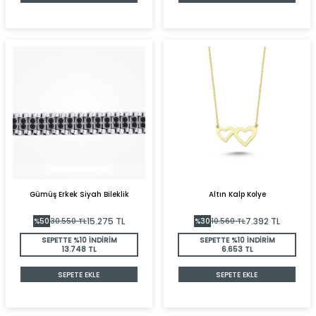
Gümüş Erkek Siyah Bileklik
Altın Kalp Kolye
15.275
TL
7.392
TL
%
50
30.550
TL
%
30
10.560
TL
SEPETTE %10 İNDİRİM
SEPETTE %10 İNDİRİM
13.748 TL
6.653 TL
SEPETE EKLE
SEPETE EKLE