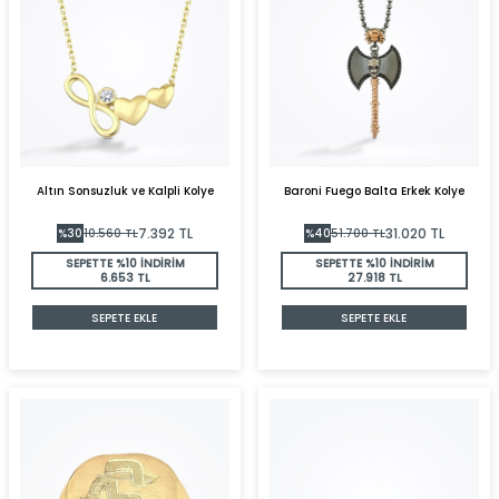
Altın Sonsuzluk ve Kalpli Kolye
Baroni Fuego Balta Erkek Kolye
7.392
TL
31.020
TL
%
30
10.560
TL
%
40
51.700
TL
SEPETTE %10 İNDİRİM
SEPETTE %10 İNDİRİM
6.653 TL
27.918 TL
SEPETE EKLE
SEPETE EKLE