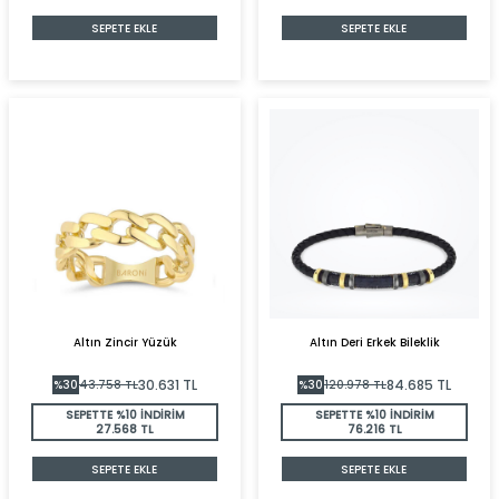
SEPETE EKLE
SEPETE EKLE
Altın Zincir Yüzük
Altın Deri Erkek Bileklik
30.631
TL
84.685
TL
%
30
43.758
TL
%
30
120.978
TL
SEPETTE %10 İNDİRİM
SEPETTE %10 İNDİRİM
27.568 TL
76.216 TL
SEPETE EKLE
SEPETE EKLE