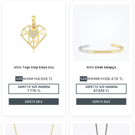
Altın Taşlı Kalp Kolye Ucu
Altın Erkek Kelepçe
8.639
TL
108.478
TL
%
30
12.342
TL
%
30
154.968
TL
SEPETTE %10 İNDİRİM
SEPETTE %10 İNDİRİM
7.775 TL
97.630 TL
SEPETE EKLE
SEPETE EKLE