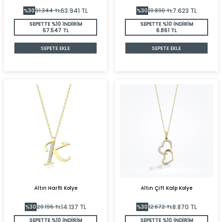
63.941
TL
7.623
TL
%
30
91.344
TL
%
30
10.890
TL
SEPETTE %10 İNDİRİM
SEPETTE %10 İNDİRİM
57.547 TL
6.861 TL
SEPETE EKLE
SEPETE EKLE
Altın Harfli Kolye
Altın Çift Kalp Kolye
14.137
TL
8.870
TL
%
30
20.196
TL
%
30
12.672
TL
SEPETTE %10 İNDİRİM
SEPETTE %10 İNDİRİM