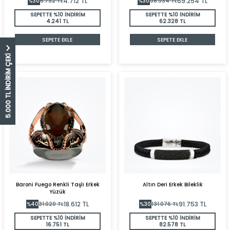
4.712
TL
69.254
TL
%
30
6.732
TL
%
30
98.934
TL
SEPETTE %10 İNDİRİM
SEPETTE %10 İNDİRİM
4.241 TL
62.328 TL
SEPETE EKLE
SEPETE EKLE
5.000 TL İNDİRİM ÇEKİ
Baroni Fuego Renkli Taşlı Erkek
Altın Deri Erkek Bileklik
Yüzük
18.612
TL
91.753
TL
%
40
31.020
TL
%
30
131.076
TL
SEPETTE %10 İNDİRİM
SEPETTE %10 İNDİRİM
16.751 TL
82.578 TL