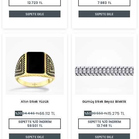
12.723 TL
7.983 TL
SEPETE EKLE
SEPETE EKLE
Altın Erkek Yüzük
Gümüş Erkek Beyaz Bileklik
66.112
TL
15.275
TL
%
30
94.446
TL
%
50
30.550
TL
SEPETTE %10 İNDİRİM
SEPETTE %10 İNDİRİM
59.501 TL
13.748 TL
SEPETE EKLE
SEPETE EKLE