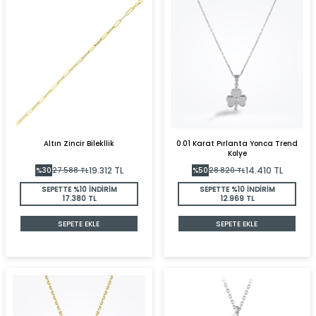
Altın Zincir Bilekllik
0.01 Karat Pırlanta Yonca Trend
Kolye
19.312
TL
14.410
TL
%
30
27.588
TL
%
50
28.820
TL
SEPETTE %10 İNDİRİM
SEPETTE %10 İNDİRİM
17.380 TL
12.969 TL
SEPETE EKLE
SEPETE EKLE