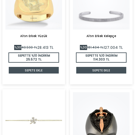
Altın Erkek Yüzük
Altın Erkek Kelepçe
28.413
TL
127.004
TL
%
30
40.590
TL
%
30
181.434
TL
SEPETTE %10 İNDİRİM
SEPETTE %10 İNDİRİM
25.572 TL
114.303 TL
SEPETE EKLE
SEPETE EKLE