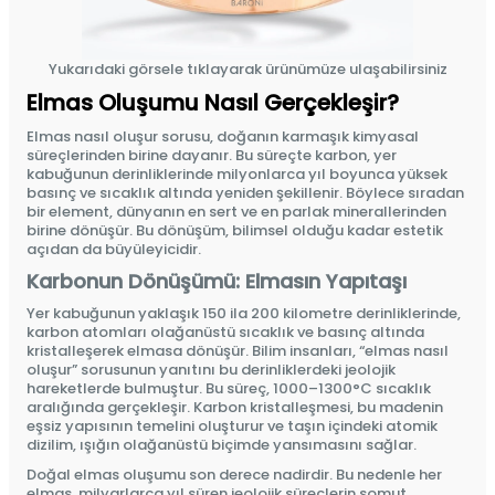
Yukarıdaki görsele tıklayarak ürünümüze ulaşabilirsiniz
Elmas Oluşumu Nasıl Gerçekleşir?
Elmas
nasıl oluşur sorusu, doğanın karmaşık kimyasal
süreçlerinden birine dayanır. Bu süreçte karbon, yer
kabuğunun derinliklerinde milyonlarca yıl boyunca yüksek
basınç ve sıcaklık altında yeniden şekillenir. Böylece sıradan
bir element, dünyanın en sert ve en parlak minerallerinden
birine dönüşür. Bu dönüşüm, bilimsel olduğu kadar estetik
açıdan da büyüleyicidir.
Karbonun Dönüşümü: Elmasın Yapıtaşı
Yer kabuğunun yaklaşık 150 ila 200 kilometre derinliklerinde,
karbon atomları olağanüstü sıcaklık ve basınç altında
kristalleşerek elmasa dönüşür. Bilim insanları, “elmas nasıl
oluşur” sorusunun yanıtını bu derinliklerdeki jeolojik
hareketlerde bulmuştur.
Bu süreç, 1000–1300°C sıcaklık
aralığında gerçekleşir
. Karbon kristalleşmesi, bu madenin
eşsiz yapısının temelini oluşturur ve taşın içindeki atomik
dizilim, ışığın olağanüstü biçimde yansımasını sağlar.
Doğal elmas oluşumu son derece nadirdir. Bu nedenle her
elmas, milyarlarca yıl süren jeolojik süreçlerin somut