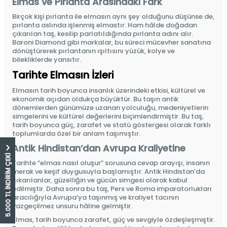
Elmas ve Pırlanta Arasındaki Fark
Birçok kişi
pırlanta
ile elmasın aynı şey olduğunu düşünse de,
pırlanta aslında işlenmiş elmastır. Ham hâlde doğadan
çıkarılan taş, kesilip parlatıldığında pırlanta adını alır.
Baroni Diamond gibi markalar, bu süreci mücevher sanatına
dönüştürerek pırlantanın ışıltısını yüzük, kolye ve
bilekliklerde yansıtır.
Tarihte Elmasın İzleri
Elmasın tarih boyunca insanlık üzerindeki etkisi, kültürel ve
ekonomik açıdan oldukça büyüktür. Bu taşın antik
dönemlerden günümüze uzanan yolculuğu, medeniyetlerin
simgelerini ve kültürel değerlerini biçimlendirmiştir. Bu taş,
tarih boyunca güç, zarafet ve statü göstergesi olarak farklı
toplumlarda özel bir anlam taşımıştır.
Antik Hindistan’dan Avrupa Kraliyetine
5.000 TL İNDİRİM ÇEKİ
Tarihte “elmas nasıl oluşur” sorusuna cevap arayışı, insanın
merak ve keşif duygusuyla başlamıştır. Antik Hindistan’da
çıkarılanlar, güzelliğin ve gücün simgesi olarak kabul
edilmiştir. Daha sonra bu taş, Pers ve Roma imparatorlukları
aracılığıyla Avrupa’ya taşınmış ve kraliyet tacının
vazgeçilmez unsuru hâline gelmiştir.
Elmas, tarih boyunca zarafet, güç ve sevgiyle özdeşleşmiştir.