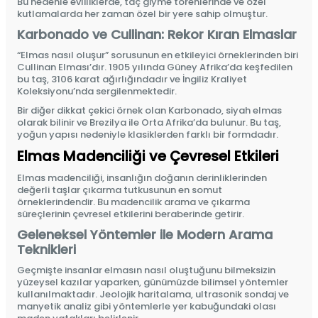
Bu nedenle evliliklerde, taç giyme törenlerinde ve özel
kutlamalarda her zaman özel bir yere sahip olmuştur.
Karbonado ve Cullinan: Rekor Kıran Elmaslar
“Elmas nasıl oluşur” sorusunun en etkileyici örneklerinden biri
Cullinan Elması’dır.
1905 yılında Güney Afrika’da keşfedilen
bu taş, 3106 karat ağırlığındadır ve İngiliz Kraliyet
Koleksiyonu’nda sergilenmektedir.
Bir diğer dikkat çekici örnek olan Karbonado, siyah elmas
olarak bilinir ve Brezilya ile Orta Afrika’da bulunur. Bu taş,
yoğun yapısı nedeniyle klasiklerden farklı bir formdadır.
Elmas Madenciliği ve Çevresel Etkileri
Elmas madenciliği, insanlığın doğanın derinliklerinden
değerli taşlar çıkarma tutkusunun en somut
örneklerindendir. Bu madencilik arama ve çıkarma
süreçlerinin çevresel etkilerini beraberinde getirir.
Geleneksel Yöntemler ile Modern Arama
Teknikleri
Geçmişte insanlar elmasın nasıl oluştuğunu bilmeksizin
yüzeysel kazılar yaparken, günümüzde bilimsel yöntemler
kullanılmaktadır. Jeolojik haritalama, ultrasonik sondaj ve
manyetik analiz gibi yöntemlerle yer kabuğundaki olası