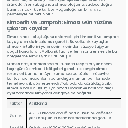
ürünüdür. Yer kabuğunda elmas oluşumu, sadece doğru
basınç, sıcaklık ve karbon yoğunluğunun bir araya
gelmesiyle mümkün olur.
Kimberlit ve Lamproit: Elması Gün Yüzüne
Çıkaran Kayalar
Elmasın nasıl oluştuğunu anlamak için kimberlit ve lamproit
kayaçlarını da incelemek gerekir. Bu volkanik kayaçlar,
elmas kristallerini yerin derinliklerinden yüzeye taşıyan
doğal kanallardır. Volkanik faaliyetlerin sona ermesiyle bu
bölgelerde elmas yatakları oluşur.
Maden araştırmalarında bu tüplerin tespiti büyük önem
taşır çünkü kimberlit bölgeleri genellikle zengin elmas
rezervleri barındırır. Aynı zamanda bu tüpler, mücevher
kalitesinde madenlerin bulunduğu alanları belirlemede
temel jeolojik göstergelerdir.Tabloda da görüldüğü gibi,
elmasın nasıl oluştuğu yalnızca sıcaklık ve basınca değil,
aynı zamanda kimyasal dengeye de bağlıdır:
Faktör
Açıklama
45–60 kilobar aralığında oluşur, bu değerler
Basınç
yer kabuğunun derin katmanlarında görülür
Sıcaklık
Ortalama 1000–1300°C aralığındadır.