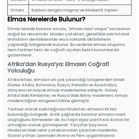
Ortam
Karbon zengini magma ve kimberlit tüpleri
Elmas Nerelerde Bulunur?
Elmas nerede bulunur sorusu, “elmas nasıl oluşur” sorusunun
doğal bir devamıdır. Maden yatakları, genellikle eski kıtasal
levhaların derinliklerinde veya volkanik aktivitelerin
yaşandığı bölgelerde bulunur. Bu nedenle elmas oluşumu
hem tarihsel hem de coğrafi açıdan belirli konumlarda
gözlemlenir.
Afrika’dan Rusya’ya: Elmasın Coğrafi
Yolculuğu
Afrika kıtası, elmasın en çok çıkarıldığı bölgelerden biridir.
Güney Afrika, Botsvana, Rusya, Kanada ve Avustralya,
dünyanın en büyük elmas madenlerine sahiptir. Güney
Afrika’daki Kimberley ve Rusya’daki Mirny madenleri, elmas
madenciliğinin simgeleri hâline gelmiştir.
Tarihsel olarak bakıldığında Hindistan, elmasın ilk kez
bulunduğu bölgedir. Antik çağlarda insanlar elmasın nasıl
oluştuğunu bilmeseler de, bu taşın eşsiz parıltısını kutsal bir
armağan olarak görmüşlerdir. Yüzyıllar boyunca
Hindistan’daki nehir yataklarından çıkarılan madenler,
ticaret yolları üzerinden Roma ve Pers uygarlıklarına