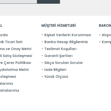
L
MÜŞTERİ HİZMETLERİ
BARON
ızda
Kişisel Verilerin Korunması
Alışv
ik Ticari İleti
Banka Hesap Bilgilerimiz
Kamp
ma ve Onay Metni
Teslimat Koşulları
i Satış Sözleşmesi
Garanti Şartları
 ve Çerez Politikası
Sıkça Sorulan Sorular
ydınlatma Metni
İade Bilgileri
özleşmesi
Yüzük Ölçüsü
larımız
oktalarımız