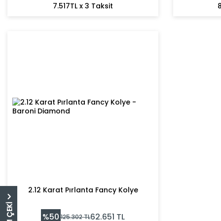
7.517TL x 3 Taksit
8
2.12 Karat Pırlanta Fancy Kolye
%
50
62.651
TL
125.302
TL