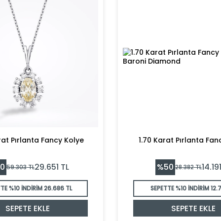
rat Pırlanta Fancy Kolye
1.70 Karat Pırlanta Fan
0
%
50
29.651
TL
14.19
59.303
TL
28.382
TL
TE %10 İNDİRİM
26.686 TL
SEPETTE %10 İNDİRİM
12.
SEPETE EKLE
SEPETE EKLE