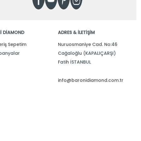
İ DİAMOND
ADRES & İLETİŞİM
eriş Sepetim
Nuruosmaniye Cad. No:46
anyalar
Cağaloğlu (KAPALIÇARŞI)
Fatih İSTANBUL
info@baronidiamond.com.tr