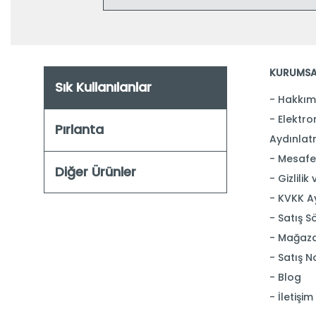
KURUMSA
Sık Kullanılanlar
Hakkım
Elektron
Pırlanta
Aydınlat
Mesafel
Diğer Ürünler
Gizlilik
KVKK A
Satış S
Mağaza
Satış N
Blog
İletişim