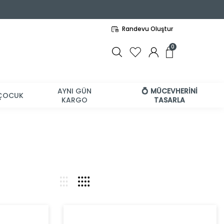
Randevu Oluştur
0
AYNI GÜN
💍 MÜCEVHERİNİ
ÇOCUK
KARGO
TASARLA