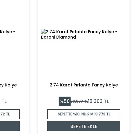
cy Kolye
2.74 Karat Pırlanta Fancy Kolye
%
50
1
TL
15.303
TL
30.607
TL
772 TL
SEPETTE %10 İNDİRİM
13.773 TL
SEPETE EKLE