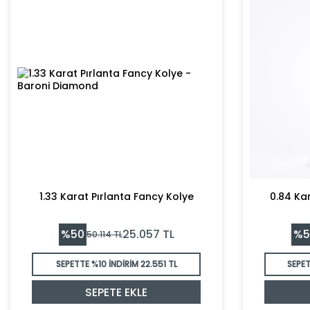
1.33 Karat Pırlanta Fancy Kolye
0.84 Ka
%
50
%
5
25.057
TL
50.114
TL
SEPETTE %10 İNDİRİM
22.551 TL
SEPET
SEPETE EKLE