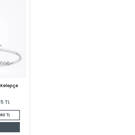
z Kelepçe
45
TL
160 TL