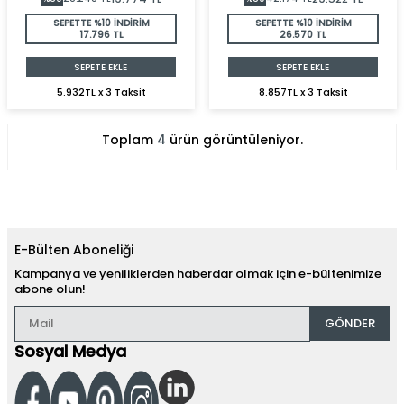
SEPETTE %10 İNDİRİM
SEPETTE %10 İNDİRİM
17.796 TL
26.570 TL
SEPETE EKLE
SEPETE EKLE
5.932TL x 3 Taksit
8.857TL x 3 Taksit
Toplam
4
ürün görüntüleniyor.
E-Bülten Aboneliği
Kampanya ve yeniliklerden haberdar olmak için e-bültenimize
abone olun!
GÖNDER
Sosyal Medya