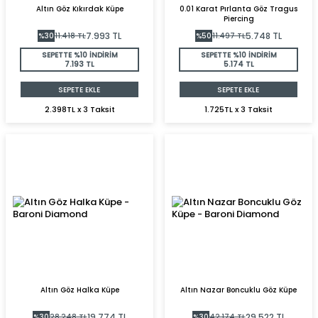
Altın Göz Kıkırdak Küpe
0.01 Karat Pırlanta Göz Tragus
Piercing
7.993
TL
5.748
TL
%
30
11.418
TL
%
50
11.497
TL
SEPETTE %10 İNDİRİM
SEPETTE %10 İNDİRİM
7.193 TL
5.174 TL
SEPETE EKLE
SEPETE EKLE
2.398TL x 3 Taksit
1.725TL x 3 Taksit
Altın Göz Halka Küpe
Altın Nazar Boncuklu Göz Küpe
19.774
TL
29.522
TL
%
30
28.248
TL
%
30
42.174
TL