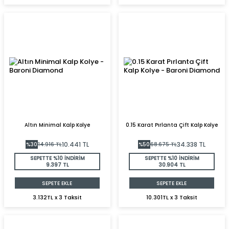
Altın Minimal Kalp Kolye
0.15 Karat Pırlanta Çift Kalp Kolye
10.441
TL
34.338
TL
%
30
14.916
TL
%
50
68.675
TL
SEPETTE %10 İNDİRİM
SEPETTE %10 İNDİRİM
9.397 TL
30.904 TL
SEPETE EKLE
SEPETE EKLE
3.132TL x 3 Taksit
10.301TL x 3 Taksit