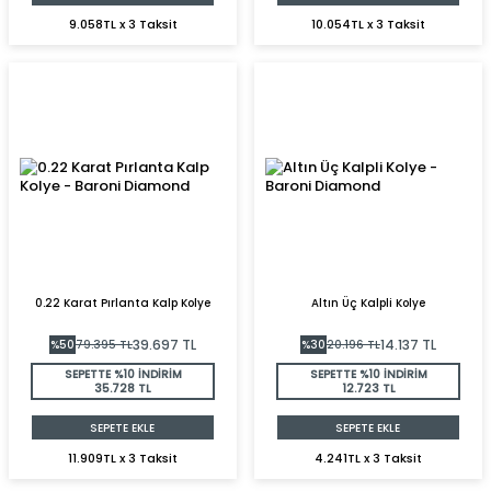
9.058TL x 3 Taksit
10.054TL x 3 Taksit
0.22 Karat Pırlanta Kalp Kolye
Altın Üç Kalpli Kolye
39.697
TL
14.137
TL
%
50
79.395
TL
%
30
20.196
TL
SEPETTE %10 İNDİRİM
SEPETTE %10 İNDİRİM
35.728 TL
12.723 TL
SEPETE EKLE
SEPETE EKLE
11.909TL x 3 Taksit
4.241TL x 3 Taksit