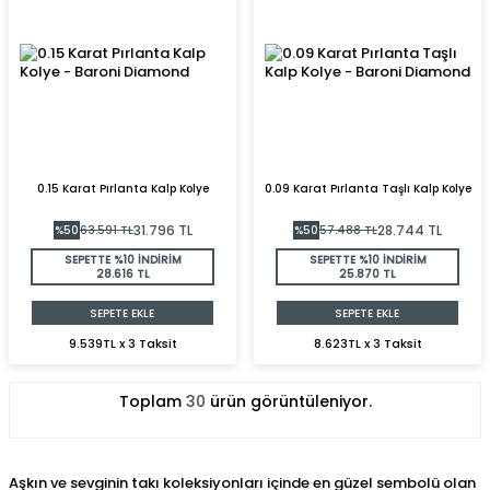
0.15 Karat Pırlanta Kalp Kolye
0.09 Karat Pırlanta Taşlı Kalp Kolye
31.796
TL
28.744
TL
%
50
63.591
TL
%
50
57.488
TL
SEPETTE %10 İNDİRİM
SEPETTE %10 İNDİRİM
28.616 TL
25.870 TL
SEPETE EKLE
SEPETE EKLE
9.539TL x 3 Taksit
8.623TL x 3 Taksit
Toplam
30
ürün görüntüleniyor.
Aşkın ve sevginin takı koleksiyonları içinde en güzel sembolü olan