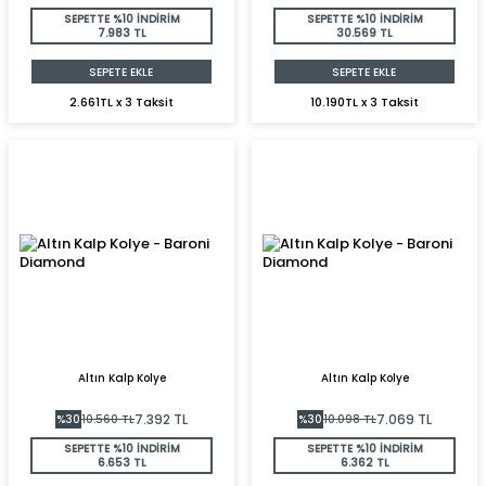
SEPETTE %10 İNDİRİM
SEPETTE %10 İNDİRİM
7.983 TL
30.569 TL
SEPETE EKLE
SEPETE EKLE
2.661TL x 3 Taksit
10.190TL x 3 Taksit
Altın Kalp Kolye
Altın Kalp Kolye
7.392
TL
7.069
TL
%
30
10.560
TL
%
30
10.098
TL
SEPETTE %10 İNDİRİM
SEPETTE %10 İNDİRİM
6.653 TL
6.362 TL