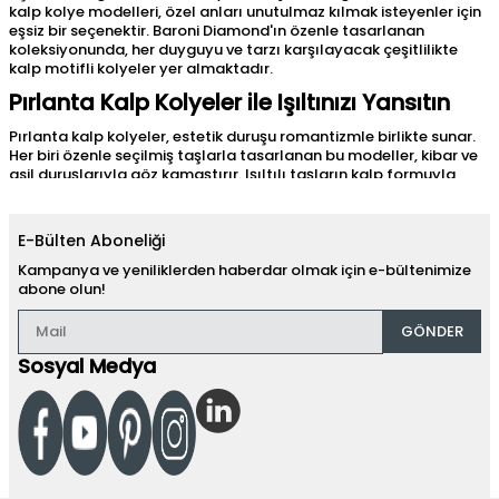
kalp kolye modelleri, özel anları unutulmaz kılmak isteyenler için
eşsiz bir seçenektir. Baroni Diamond'ın özenle tasarlanan
koleksiyonunda, her duyguyu ve tarzı karşılayacak çeşitlilikte
kalp motifli kolyeler yer almaktadır.
Pırlanta Kalp Kolyeler ile Işıltınızı Yansıtın
Pırlanta kalp kolyeler, estetik duruşu romantizmle birlikte sunar.
Her biri özenle seçilmiş taşlarla tasarlanan bu modeller, kibar ve
asil duruşlarıyla göz kamaştırır. Işıltılı taşların kalp formuyla
buluştuğu bu özel tasarımlar,
altın kolye modelleri
içinde her
bakışta büyüleyici bir etki yaratan en iyi tasarımlardır.
E-Bülten Aboneliği
Her Tarza ve Duyguya Hitap Eden Kalp
Kolye Modelleri
Kampanya ve yeniliklerden haberdar olmak için e-bültenimize
abone olun!
Kendinize ya da sevdiklerinize anlamlı bir kolye hediyesi
arayışındaysanız, kalp motifli kolye tasarımları mükemmel bir
GÖNDER
tercih olabilir.
Sosyal Medya
Altın Kalp Kolye Seçenekleri
Sarı, beyaz ve rose altın seçenekleriyle sunulan altın kalp
kolyeler; eskimeyen bir güzellik ve asil bir duruş sergiler. Özellikle
özel günlerde ve sürpriz hediyelerde sıklıkla tercih edilen bu
tasarımlar, uzun yıllar boyunca değerini korumaktadır. Her parça,
ustalıkla işlenmiş detaylarıyla kaliteyi ve inceliği yansıtır.