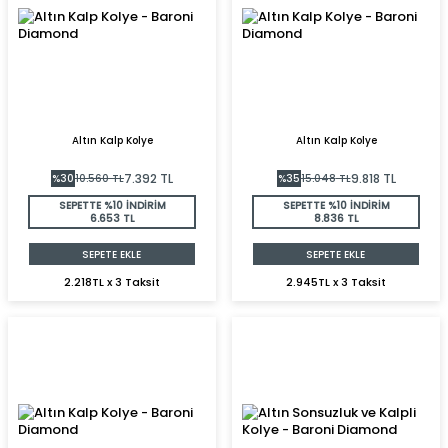
Altın Kalp Kolye
Altın Kalp Kolye
7.392
TL
9.818
TL
%
30
10.560
TL
%
35
15.048
TL
SEPETTE %10 İNDİRİM
SEPETTE %10 İNDİRİM
6.653 TL
8.836 TL
SEPETE EKLE
SEPETE EKLE
2.218TL x 3 Taksit
2.945TL x 3 Taksit