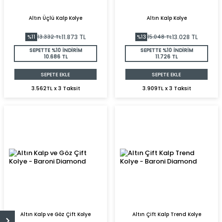
Altın Üçlü Kalp Kolye
Altın Kalp Kolye
11.873
TL
13.028
TL
%
11
13.332
TL
%
13
15.048
TL
SEPETTE %10 İNDİRİM
SEPETTE %10 İNDİRİM
10.686 TL
11.726 TL
SEPETE EKLE
SEPETE EKLE
3.562TL x 3 Taksit
3.909TL x 3 Taksit
Altın Kalp ve Göz Çift Kolye
Altın Çift Kalp Trend Kolye