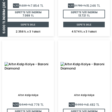
5.000 TL İNDİRİM ÇEKİ
7.854
TL
15.246
TL
%
30
11.220
TL
%
30
21.780
TL
SEPETTE %10 İNDİRİM
SEPETTE %10 İNDİRİM
7.069 TL
13.721 TL
SEPETE EKLE
SEPETE EKLE
2.356TL x 3 Taksit
4.574TL x 3 Taksit
Altın Kalp Kolye
Altın Kalp Kolye
8.778
TL
8.482
TL
%
30
12.540
TL
%
35
13.002
TL
SEPETTE %10 İNDİRİM
SEPETTE %10 İNDİRİM