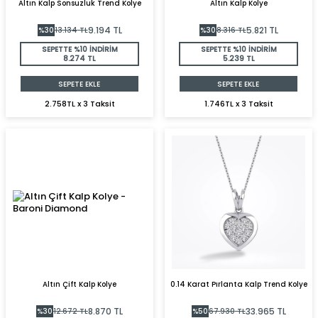
Altın Kalp Sonsuzluk Trend Kolye
Altın Kalp Kolye
9.194
TL
5.821
TL
%
30
13.134
TL
%
30
8.316
TL
SEPETTE %10 İNDİRİM
SEPETTE %10 İNDİRİM
8.274 TL
5.239 TL
SEPETE EKLE
SEPETE EKLE
2.758TL x 3 Taksit
1.746TL x 3 Taksit
Altın Çift Kalp Kolye
0.14 Karat Pırlanta Kalp Trend Kolye
8.870
TL
33.965
TL
%
30
12.672
TL
%
50
67.930
TL