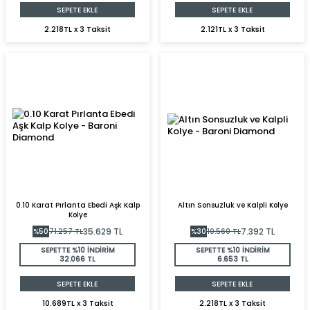
SEPETE EKLE
SEPETE EKLE
2.218TL x 3 Taksit
2.121TL x 3 Taksit
0.10 Karat Pırlanta Ebedi Aşk Kalp
Altın Sonsuzluk ve Kalpli Kolye
Kolye
35.629
TL
7.392
TL
%
50
71.257
TL
%
30
10.560
TL
SEPETTE %10 İNDİRİM
SEPETTE %10 İNDİRİM
32.066 TL
6.653 TL
SEPETE EKLE
SEPETE EKLE
10.689TL x 3 Taksit
2.218TL x 3 Taksit