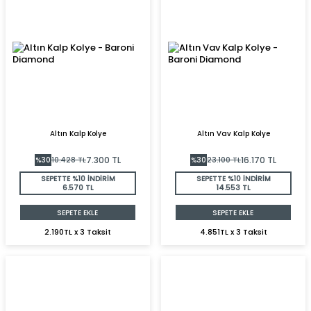
Altın Kalp Kolye
Altın Vav Kalp Kolye
7.300
TL
16.170
TL
%
30
10.428
TL
%
30
23.100
TL
SEPETTE %10 İNDİRİM
SEPETTE %10 İNDİRİM
6.570 TL
14.553 TL
SEPETE EKLE
SEPETE EKLE
2.190TL x 3 Taksit
4.851TL x 3 Taksit