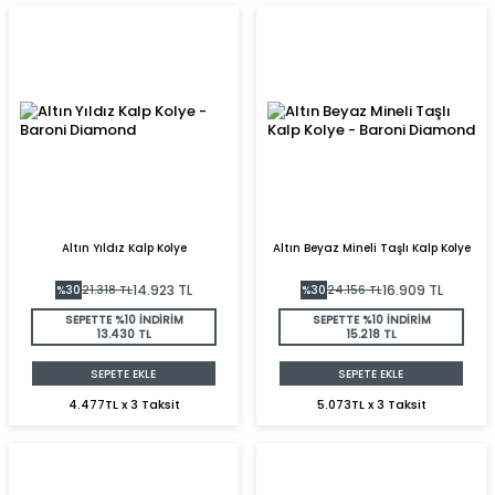
Altın Yıldız Kalp Kolye
Altın Beyaz Mineli Taşlı Kalp Kolye
14.923
TL
16.909
TL
%
30
21.318
TL
%
30
24.156
TL
SEPETTE %10 İNDİRİM
SEPETTE %10 İNDİRİM
13.430 TL
15.218 TL
SEPETE EKLE
SEPETE EKLE
4.477TL x 3 Taksit
5.073TL x 3 Taksit