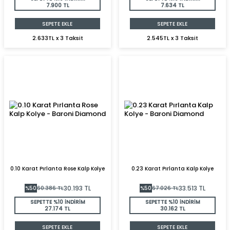
7.900 TL
7.634 TL
SEPETE EKLE
SEPETE EKLE
2.633TL x 3 Taksit
2.545TL x 3 Taksit
0.10 Karat Pırlanta Rose Kalp Kolye
0.23 Karat Pırlanta Kalp Kolye
30.193
TL
33.513
TL
%
50
60.386
TL
%
50
67.026
TL
SEPETTE %10 İNDİRİM
SEPETTE %10 İNDİRİM
27.174 TL
30.162 TL
SEPETE EKLE
SEPETE EKLE