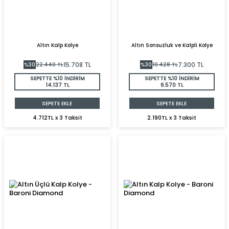
Altın Kalp Kolye
Altın Sonsuzluk ve Kalpli Kolye
15.708
TL
7.300
TL
%
30
22.440
TL
%
30
10.428
TL
SEPETTE %10 İNDİRİM
SEPETTE %10 İNDİRİM
14.137 TL
6.570 TL
SEPETE EKLE
SEPETE EKLE
4.712TL x 3 Taksit
2.190TL x 3 Taksit