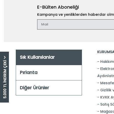
E-Bülten Aboneliği
Kampanya ve yeniliklerden haberdar olma
KURUMSA
Sık Kullanılanlar
Hakkım
5.000 TL İNDİRİM ÇEKİ
Elektron
Pırlanta
Aydınlat
Mesafel
Diğer Ürünler
Gizlilik
KVKK A
Satış S
Mağaza