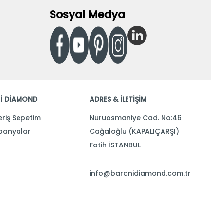
Sosyal Medya
İ DİAMOND
ADRES & İLETİŞİM
eriş Sepetim
Nuruosmaniye Cad. No:46
anyalar
Cağaloğlu (KAPALIÇARŞI)
Fatih İSTANBUL
info@baronidiamond.com.tr