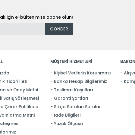
k için e-bültenimize abone olun!
GÖNDER
L
MÜŞTERİ HİZMETLERİ
BARON
ızda
Kişisel Verilerin Korunması
Alışv
ik Ticari İleti
Banka Hesap Bilgilerimiz
Kamp
ma ve Onay Metni
Teslimat Koşulları
i Satış Sözleşmesi
Garanti Şartları
 ve Çerez Politikası
Sıkça Sorulan Sorular
ydınlatma Metni
İade Bilgileri
özleşmesi
Yüzük Ölçüsü
larımız