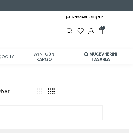
Randevu Oluştur
0
AYNI GÜN
💍 MÜCEVHERİNİ
ÇOCUK
KARGO
TASARLA
FİYAT