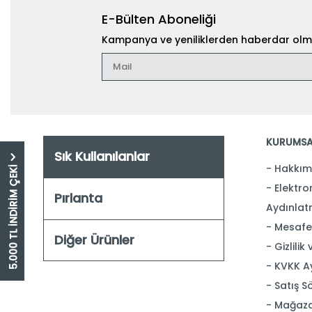
E-Bülten Aboneliği
Kampanya ve yeniliklerden haberdar olma
KURUMSA
Sık Kullanılanlar
Hakkım
5.000 TL İNDİRİM ÇEKİ
Elektron
Pırlanta
Aydınlat
Mesafel
Diğer Ürünler
Gizlilik
KVKK A
Satış S
Mağaza