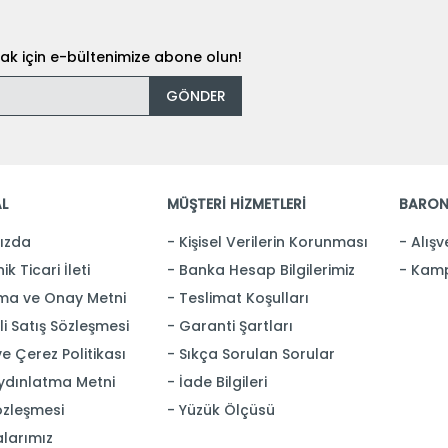
k için e-bültenimize abone olun!
GÖNDER
L
MÜŞTERİ HİZMETLERİ
BARON
ızda
Kişisel Verilerin Korunması
Alışv
ik Ticari İleti
Banka Hesap Bilgilerimiz
Kamp
ma ve Onay Metni
Teslimat Koşulları
i Satış Sözleşmesi
Garanti Şartları
 ve Çerez Politikası
Sıkça Sorulan Sorular
ydınlatma Metni
İade Bilgileri
özleşmesi
Yüzük Ölçüsü
larımız