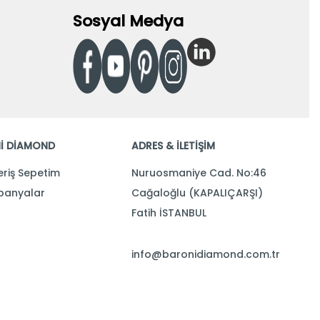
Sosyal Medya
İ DİAMOND
ADRES & İLETİŞİM
eriş Sepetim
Nuruosmaniye Cad. No:46
anyalar
Cağaloğlu (KAPALIÇARŞI)
Fatih İSTANBUL
info@baronidiamond.com.tr