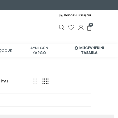
Randevu Oluştur
0
AYNI GÜN
💍 MÜCEVHERİNİ
ÇOCUK
KARGO
TASARLA
FİYAT