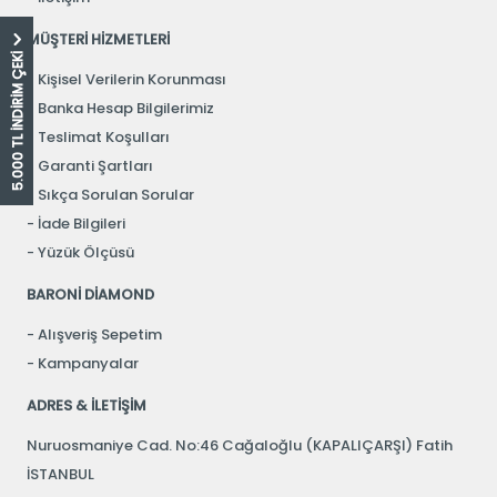
MÜŞTERİ HİZMETLERİ
5.000 TL İNDİRİM ÇEKİ
Kişisel Verilerin Korunması
Banka Hesap Bilgilerimiz
Teslimat Koşulları
Garanti Şartları
Sıkça Sorulan Sorular
İade Bilgileri
Yüzük Ölçüsü
BARONİ DİAMOND
Alışveriş Sepetim
Kampanyalar
ADRES & İLETİŞİM
Nuruosmaniye Cad. No:46 Cağaloğlu (KAPALIÇARŞI) Fatih
İSTANBUL