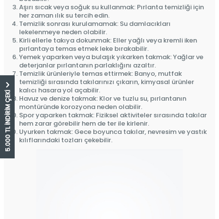
Aşırı sıcak veya soğuk su kullanmak: Pırlanta temizliği için
her zaman ılık su tercih edin.
Temizlik sonrası kurulamamak: Su damlacıkları
lekelenmeye neden olabilir.
Kirli ellerle takıya dokunmak: Eller yağlı veya kremli iken
pırlantaya temas etmek leke bırakabilir.
Yemek yaparken veya bulaşık yıkarken takmak: Yağlar ve
deterjanlar pırlantanın parlaklığını azaltır.
Temizlik ürünleriyle temas ettirmek: Banyo, mutfak
temizliği sırasında takılarınızı çıkarın, kimyasal ürünler
kalıcı hasara yol açabilir.
5.000 TL İNDİRİM ÇEKİ
Havuz ve denize takmak: Klor ve tuzlu su, pırlantanın
montüründe korozyona neden olabilir.
Spor yaparken takmak: Fiziksel aktiviteler sırasında takılar
hem zarar görebilir hem de ter ile kirlenir.
Uyurken takmak: Gece boyunca takılar, nevresim ve yastık
kılıflarındaki tozları çekebilir.