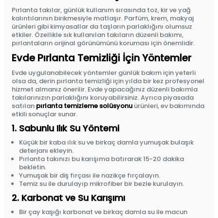
Pırlanta takılar, günlük kullanım sırasında toz, kir ve yağ
kalıntılarının birikmesiyle matlaşır. Parfüm, krem, makyaj
ürünleri gibi kimyasallar da taşların parlaklığını olumsuz
etkiler. Özellikle sık kullanılan takıların düzenli bakımı,
pırlantaların orijinal görünümünü koruması için önemlidir.
Evde Pırlanta Temizliği İçin Yöntemler
Evde uygulanabilecek yöntemler günlük bakım için yeterli
olsa da, derin pırlanta temizliği için yılda bir kez profesyonel
hizmet almanız önerilir. Evde yapacağınız düzenli bakımla
takılarınızın parlaklığını koruyabilirsiniz. Ayrıca piyasada
satılan
pırlanta temizleme solüsyonu
ürünleri, ev bakımında
etkili sonuçlar sunar.
1. Sabunlu Ilık Su Yöntemi
Küçük bir kaba ılık su ve birkaç damla yumuşak bulaşık
deterjanı ekleyin.
Pırlanta takınızı bu karışıma batırarak 15-20 dakika
bekletin.
Yumuşak bir diş fırçası ile nazikçe fırçalayın.
Temiz su ile durulayıp mikrofiber bir bezle kurulayın.
2. Karbonat ve Su Karışımı
Bir çay kaşığı karbonat ve birkaç damla su ile macun