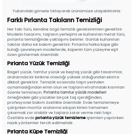
Yukarıdaki görsele tıklayarak ürünümüze ulaşabilirsiniz.
Farklı Pırlanta Takıların Temizliği
Her takı türü, kendine özgü temizlik gereksinimleri gerektirir.
Modelin tasarımı, taşların yerleşimi ve kullanılan metal türü,
pırlanta temizliğinde yaklaşımı belirler. Günlük kullanılan
takılar daha sık bakım gerektirir. Pırlanta halka küpe gibi
kulağı çevreleyen modellerde, küpenin tüm yüzeyine eşit
özen göstermek önemlidir.
Pırlanta Yüzük Temizliği
Baget yüzük, tamtur yüzük ve beştaş yüzük gibi tasarımlar,
aralarında kir birikme olasılığı yüksek olduğundan ekstra
dikkat gerektirir. Temizlik sırasında taşın yerinden
oynamadığından emin olun ve taşların etrafındaki kısımları
özenle temizleyin.
Pırlanta tamtur yüzük modelleri
örneğindeki gibi yüzükler birçok taş içerdiğinden,
profesyonel bakım özellikle önemlidir. Evde temizlemeye
çalışırken montür aralarına sıkışan kirleri tamamen
çıkarmak zor olabilir ve taşlara zarar verme riski taşır.
Özellikle evde
pırlanta yüzük temizleme
işlemleri yapılırken
nazik yöntemler tercih edilmelidir.
Pırlanta Küpe Temizliği