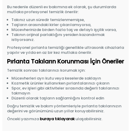
Bu nedenle düzenli ev bakımına ek olarak, şu durumlarda
mutlaka profesyonel temizlik önerilir:
Takınız uzun süredir temizlenmemişse,
Taşların arasındaki kirler çıkarılamıyorsa,
Mücevherinizde birden fazla taş ve detaylı işçilik varsa,
Takının orijinal parlaklığını yeniden kazandırmak
istiyorsanız.
Profesyonel pırlanta temizliği genellikle ultrasonik cihazlarla
yapılır ve yılda en az bir kez mutlaka önerilir.
Pırlanta Takıların Korunması İçin Öneriler
Temizlik sonrası takılarınızı korumak için:
Mücevherleri ayrı kutu veya keselerde saklayın
Kozmetik ürünler kullanırken pırlantalarınızı çıkarın
Spor, ev işleri gibi aktiviteler sırasında değerli takılarınızı
takmayın
Düzenli olarak taşların sağlamlığını kontrol edin
Doğru temizlik ve bakım yöntemleriyle pırlanta takılarınızın
değerini ve görünümünü uzun yıllar koruyabilirsiniz.
Önceki yazımıza
buraya tıklayarak
ulaşabilirsiniz.