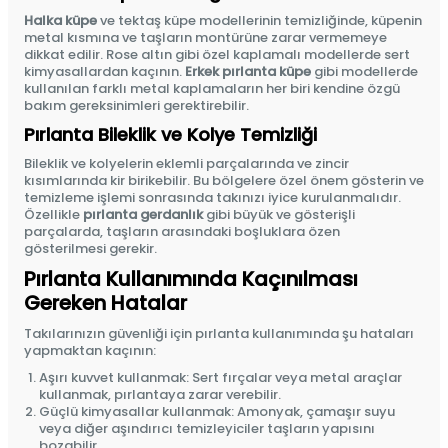
Halka küpe
ve tektaş küpe modellerinin temizliğinde, küpenin
metal kısmına ve taşların montürüne zarar vermemeye
dikkat edilir. Rose altın gibi özel kaplamalı modellerde sert
kimyasallardan kaçının.
Erkek pırlanta küpe
gibi modellerde
kullanılan farklı metal kaplamaların her biri kendine özgü
bakım gereksinimleri gerektirebilir.
Pırlanta Bileklik ve Kolye Temizliği
Bileklik ve kolyelerin eklemli parçalarında ve zincir
kısımlarında kir birikebilir. Bu bölgelere özel önem gösterin ve
temizleme işlemi sonrasında takınızı iyice kurulanmalıdır.
Özellikle
pırlanta gerdanlık
gibi büyük ve gösterişli
parçalarda, taşların arasındaki boşluklara özen
gösterilmesi gerekir.
Pırlanta Kullanımında Kaçınılması
Gereken Hatalar
Takılarınızın güvenliği için pırlanta kullanımında şu hataları
yapmaktan kaçının:
Aşırı kuvvet kullanmak: Sert fırçalar veya metal araçlar
kullanmak, pırlantaya zarar verebilir.
Güçlü kimyasallar kullanmak: Amonyak, çamaşır suyu
veya diğer aşındırıcı temizleyiciler taşların yapısını
bozabilir.