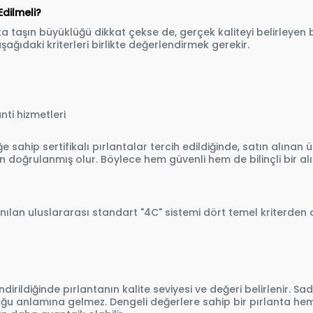
Edilmeli?
şta taşın büyüklüğü dikkat çekse de, gerçek kaliteyi belirleyen b
aşağıdaki kriterleri birlikte değerlendirmek gerekir.
ti hizmetleri
ğe sahip sertifikalı pırlantalar tercih edildiğinde, satın alınan ü
 doğrulanmış olur. Böylece hem güvenli hem de bilinçli bir alışv
ılan uluslararası standart "4C" sistemi dört temel kriterden o
endirildiğinde pırlantanın kalite seviyesi ve değeri belirlenir. 
duğu anlamına gelmez. Dengeli değerlere sahip bir pırlanta 