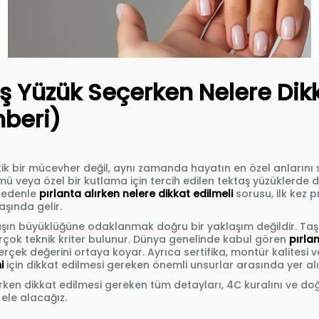
aş Yüzük Seçerken Nelere Dikk
hberi)
tik bir mücevher değil, aynı zamanda hayatın en özel anlarını 
ldönümü veya özel bir kutlama için tercih edilen tektaş yüzükler
 nedenle
pırlanta alırken nelere dikkat edilmeli
sorusu, ilk kez p
aşında gelir.
şın büyüklüğüne odaklanmak doğru bir yaklaşım değildir. Taşın 
birçok teknik kriter bulunur. Dünya genelinde kabul gören
pırla
çek değerini ortaya koyar. Ayrıca sertifika, montür kalitesi ve 
i
için dikkat edilmesi gereken önemli unsurlar arasında yer alı
ırken dikkat edilmesi gereken tüm detayları, 4C kuralını ve d
 ele alacağız.