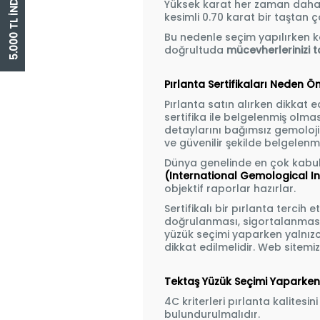
5.000 TL İNDİRİM ÇEKİ
Yüksek karat her zaman daha k
kesimli 0.70 karat bir taştan 
Bu nedenle seçim yapılırken ka
doğrultuda
mücevherlerinizi ta
Pırlanta Sertifikaları Neden Ö
Pırlanta satın alırken dikkat 
sertifika ile belgelenmiş olmasıd
detaylarını bağımsız gemoloji 
ve güvenilir şekilde belgelenmi
Dünya genelinde en çok kabul
(International Gemological In
objektif raporlar hazırlar.
Sertifikalı bir pırlanta terci
doğrulanması, sigortalanması 
yüzük seçimi yaparken yalnızc
dikkat edilmelidir. Web sitemiz
Tektaş Yüzük Seçimi Yaparken 
4C kriterleri pırlanta kalites
bulundurulmalıdır.