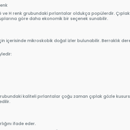
renk
 ve H renk grubundaki pırlantalar oldukça popülerdir. Çıpla
uplarına göre daha ekonomik bir seçenek sunabilir.
n içerisinde mikroskobik doğal izler bulunabilir. Berraklık derec
ledir:
grubundaki kaliteli pırlantalar çoğu zaman çıplak gözle kusurs
ilir.
lığını ifade eder.