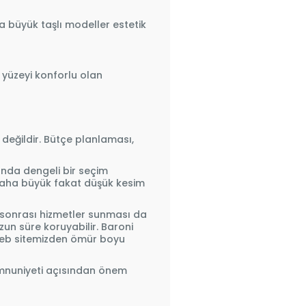
 büyük taşlı modeller estetik
 yüzeyi konforlu olan
 değildir. Bütçe planlaması,
ında dengeli bir seçim
daha büyük fakat düşük kesim
ş sonrası hizmetler sunması da
un süre koruyabilir. Baroni
web sitemizden ömür boyu
emnuniyeti açısından önem