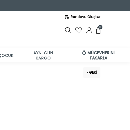
Randevu Oluştur
0
AYNI GÜN
💍 MÜCEVHERİNİ
ÇOCUK
KARGO
TASARLA
GERI