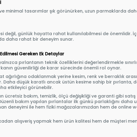
l
ve minimal tasarımlar şık görünürken, uzun parmaklarda daha
 değil, günlük hayatta rahat kullanılabilmesi de önemlidir. İç
da daha rahat bir deneyim sunar.
Edilmesi Gereken Ek Detaylar
nızca pırlantanın teknik özelliklerini değerlendirmekle sınırlı
kanın güvenilirliği de karar sürecinde önemli rol oynar.
rat ağırlığına odaklanmak yerine kesim, renk ve berraklık aras
 Daha düşük karatlı ancak üstün kesime sahip bir pırlanta, 
ha etkileyici görünebilir.
ücretsiz bakım, temizlik, ölçü değişikliği ve garanti gibi satı
zenli bakım yapılan pırlantalar ilk günkü parlaklığını daha uz
nan deneyimi ile hem fiziki mağazalarımızdan hem de online 
arkadan alışveriş yapmak hem ürün kalitesi hem de müşteri m