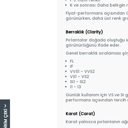
I-J: Hafif renkli
K ve sonrası: Daha belirgin 
Fiyat-performans açısından G
görünürken, daha üst renk gr
Berraklık (Clarity)
Pırlantalar doğada oluştuğu içi
görünürlüğünü ifade eder.
Genel berraklık sıralaması şöy
FL
IF
VVS1 – VVS2
VS1 – VS2
SI1 – SI2
I1 – I3
Günlük kullanım için VS ve SI 
performans açısından tercih ed
Karat (Carat)
Karat yalnızca pırlantanın ağır