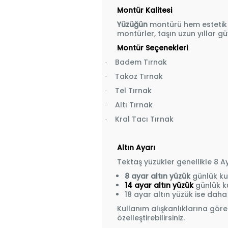
Montür Kalitesi
Yüzüğün
montürü hem estetik g
montürler, taşın uzun yıllar g
Montür Seçenekleri
Badem Tırnak
·
Takoz Tırnak
·
Tel Tırnak
·
Altı Tırnak
·
Kral Tacı Tırnak
·
Altın Ayarı
Tektaş yüzükler genellikle 8 Ay
8 ayar altın yüzük
günlük ku
14 ayar altın yüzük
gü
nlük k
18 ayar altın yüzük ise daha
Kullanım alışkanlıklarına göre
özelleştirebilirsiniz.