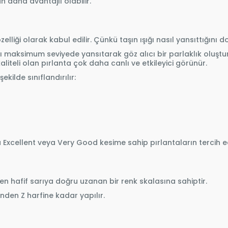
 daha avantajlı olabilir.
elliği olarak kabul edilir. Çünkü taşın ışığı nasıl yansıttığını d
ığı maksimum seviyede yansıtarak göz alıcı bir parlaklık oluştur
aliteli olan pırlanta çok daha canlı ve etkileyici görünür.
ekilde sınıflandırılır:
cellent veya Very Good kesime sahip pırlantaların tercih edi
n hafif sarıya doğru uzanan bir renk skalasına sahiptir.
nden Z harfine kadar yapılır.