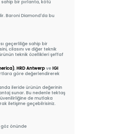
sahip bir pırlanta, kötü
idir. Baroni Diamond'da bu
ı geçerliliğe sahip bir
sini, cilasını ve diğer teknik
ünün teknik özellikleri şeffaf
merica)
,
HRD Antwerp
ve
IGI
artlara göre değerlendirerek
anda ileride ürünün değerinin
antaj sunar. Bu nedenle tektaş
venilirliğine de mutlaka
k iletişime geçebilrisiniz.
da göz önünde