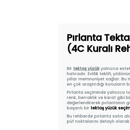
Pırlanta Tekt
(4C Kuralı Re
Bir
tektaş yüzük
yalnızca este
hatıradır. Evlilik teklifi, yı
yıllar memnuniyet sağlar. Bu
en çok araştırdığı konuların b
Pırlanta seçiminde yalnızca ta
renk, berraklık ve karat gibi 
değerlendirerek pırlantanın ger
başarılı bir
tektaş yüzük seçim
Bu rehberde pırlanta satın al
püf noktalarını detaylı olarak