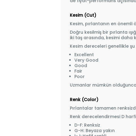
de fiyat-performans açısından
Kesim (Cut)
Kesim, pırlantanın en önemli öz
Doğru kesilmiş bir pırlanta ış
iki taş arasında, kesimi daha k
Kesim dereceleri genellikle şu ş
Excellent
Very Good
Good
Fair
Poor
Uzmanlar mümkün olduğunca Ex
Renk (Color)
Pırlantalar tamamen renksizde
Renk derecelendirmesi D harfi
D-F: Renksiz
G-H: Beyaza yakın