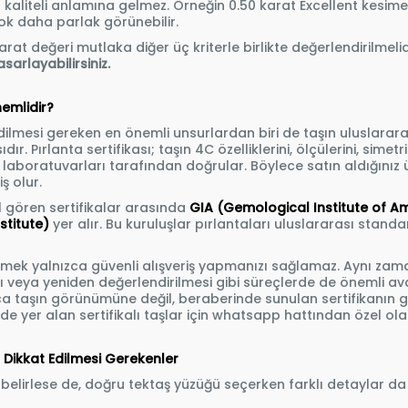
aliteli anlamına gelmez. Örneğin 0.50 karat Excellent kesime 
çok daha parlak görünebilir.
rat değeri mutlaka diğer üç kriterle birlikte değerlendirilmel
sarlayabilirsiniz.
nemlidir?
edilmesi gereken en önemli unsurlardan biri de taşın uluslararas
ır. Pırlanta sertifikası; taşın 4C özelliklerini, ölçülerini, simetri
laboratuvarları tarafından doğrular. Böylece satın aldığınız ür
ş olur.
 gören sertifikalar arasında
GIA (Gemological Institute of A
stitute)
yer alır. Bu kuruluşlar pırlantaları uluslararası stand
h etmek yalnızca güvenli alışveriş yapmanızı sağlamaz. Aynı zam
veya yeniden değerlendirilmesi gibi süreçlerde de önemli av
a taşın görünümüne değil, beraberinde sunulan sertifikanın gü
de yer alan sertifikalı taşlar için whatsapp hattından özel olara
Dikkat Edilmesi Gerekenler
ini belirlese de, doğru tektaş yüzüğü seçerken farklı detaylar 