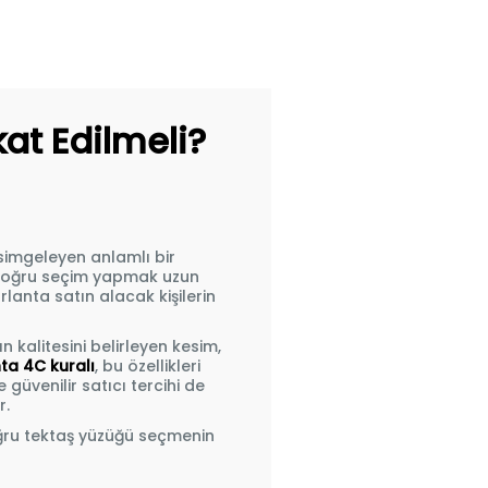
at Edilmeli?
simgeleyen anlamlı bir
de doğru seçim yapmak uzun
ırlanta satın alacak kişilerin
kalitesini belirleyen kesim,
nta 4C kuralı
, bu özellikleri
güvenilir satıcı tercihi de
r.
oğru tektaş yüzüğü seçmenin