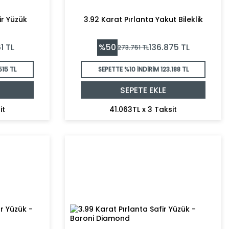
ir Yüzük
3.92 Karat Pırlanta Yakut Bileklik
%
50
1
TL
136.875
TL
273.751
TL
515 TL
SEPETTE %10 İNDİRİM
123.188 TL
SEPETE EKLE
it
41.063TL x 3 Taksit