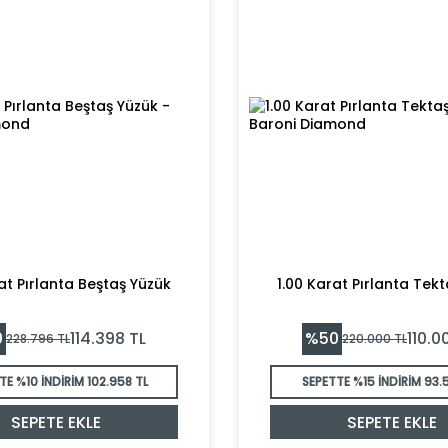
at Pırlanta Beştaş Yüzük
1.00 Karat Pırlanta Tek
0
%
50
114.398
TL
110.0
228.796
TL
220.000
TL
TE %10 İNDİRİM
102.958 TL
SEPETTE %15 İNDİRİM
93.
SEPETE EKLE
SEPETE EKLE