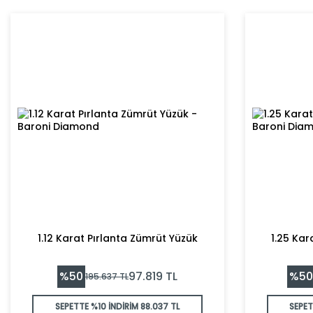
1.12 Karat Pırlanta Zümrüt Yüzük
1.25 Kar
%
50
%
50
97.819
TL
195.637
TL
SEPETTE %10 İNDİRİM
88.037 TL
SEPET