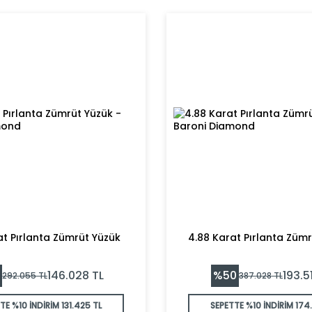
at Pırlanta Zümrüt Yüzük
4.88 Karat Pırlanta Zümrü
%
50
146.028
TL
193.5
292.055
TL
387.028
TL
TE %10 İNDİRİM
131.425 TL
SEPETTE %10 İNDİRİM
174.