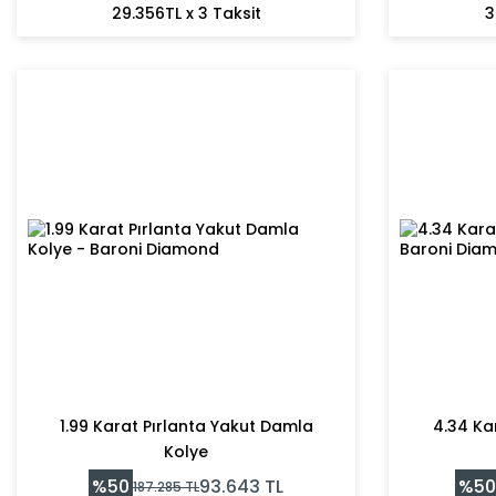
29.356TL x 3 Taksit
3
1.99 Karat Pırlanta Yakut Damla
4.34 Kar
Kolye
%
50
%
50
93.643
TL
187.285
TL