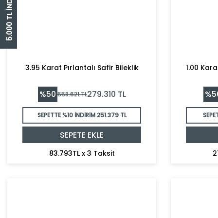
5.000 TL İNDİRİM ÇEKİ
3.95 Karat Pırlantalı Safir Bileklik
1.00 Kara
%
50
%
5
279.310
TL
558.621
TL
SEPETTE %10 İNDİRİM
251.379 TL
SEPE
SEPETE EKLE
83.793TL x 3 Taksit
2