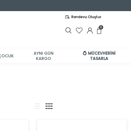
Randevu Oluştur
0
AYNI GÜN
💍 MÜCEVHERİNİ
ÇOCUK
KARGO
TASARLA