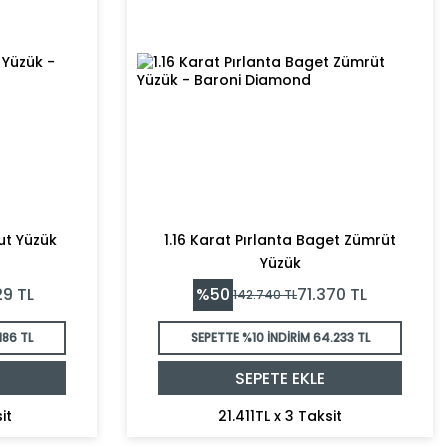
ut Yüzük
1.16 Karat Pırlanta Baget Zümrüt
Yüzük
%
50
29
TL
71.370
TL
142.740
TL
186 TL
SEPETTE %10 İNDİRİM
64.233 TL
SEPETE EKLE
it
21.411TL x 3 Taksit