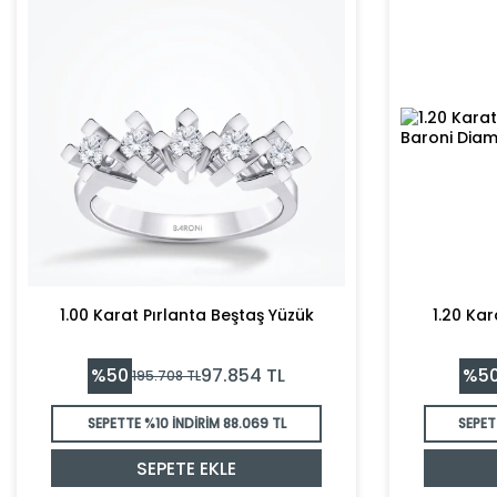
1.00 Karat Pırlanta Beştaş Yüzük
1.20 Kar
%
50
%
5
97.854
TL
195.708
TL
SEPETTE %10 İNDİRİM
88.069 TL
SEPET
SEPETE EKLE