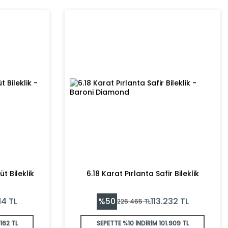
t Bileklik
6.18 Karat Pırlanta Safir Bileklik
%
50
14
TL
113.232
TL
226.465
TL
162 TL
SEPETTE %10 İNDİRİM
101.909 TL