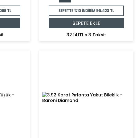
088 TL
SEPETTE %10 İNDİRİM
96.423 TL
SEPETE EKLE
it
32.141TL x 3 Taksit