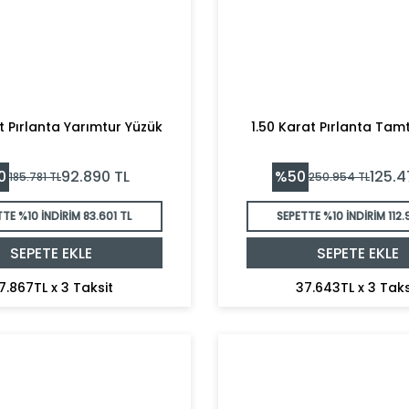
t Pırlanta Yarımtur Yüzük
1.50 Karat Pırlanta Tam
0
%
50
92.890
TL
125.4
185.781
TL
250.954
TL
TTE %10 İNDİRİM
83.601 TL
SEPETTE %10 İNDİRİM
112.
SEPETE EKLE
SEPETE EKLE
7.867TL x 3 Taksit
37.643TL x 3 Taks