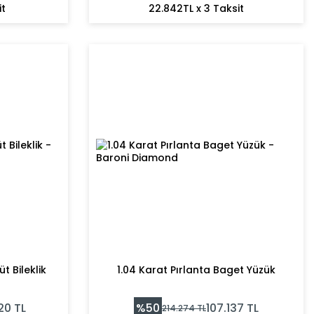
it
22.842TL x 3 Taksit
t Bileklik
1.04 Karat Pırlanta Baget Yüzük
%
50
20
TL
107.137
TL
214.274
TL