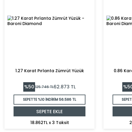
1.27 Karat Pırlanta Zümrüt Yüzük
0.86 Kar
%
50
%
5
62.873
TL
125.746
TL
SEPETTE %10 İNDİRİM
56.586 TL
SEPET
SEPETE EKLE
18.862TL x 3 Taksit
2