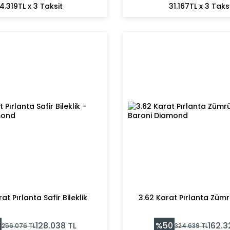
4.319TL x 3 Taksit
31.167TL x 3 Taks
at Pırlanta Safir Bileklik
3.62 Karat Pırlanta Zümrü
%
50
128.038
TL
162.3
256.076
TL
324.639
TL