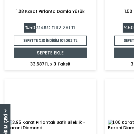
1.08 Karat Pırlanta Damla Yüzük
1.50
%
50
%
50
112.291
TL
224.582
TL
SEPETTE %10 İNDİRİM
101.062 TL
SEPET
SEPETE EKLE
33.687TL x 3 Taksit
3