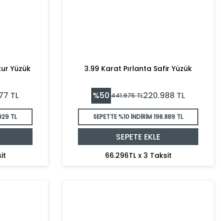
tur Yüzük
3.99 Karat Pırlanta Safir Yüzük
%
50
77
TL
220.988
TL
441.975
TL
929 TL
SEPETTE %10 İNDİRİM
198.889 TL
SEPETE EKLE
it
66.296TL x 3 Taksit