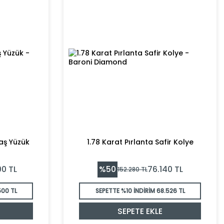
taş Yüzük
1.78 Karat Pırlanta Safir Kolye
%
50
00
TL
76.140
TL
152.280
TL
500 TL
SEPETTE %10 İNDİRİM
68.526 TL
SEPETE EKLE