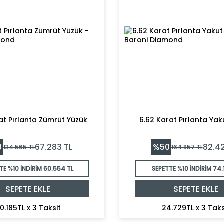
at Pırlanta Zümrüt Yüzük
6.62 Karat Pırlanta Yak
0
%
50
67.283
TL
82.4
134.565
TL
164.857
TL
TE %10 İNDİRİM
60.554 TL
SEPETTE %10 İNDİRİM
74.
SEPETE EKLE
SEPETE EKLE
0.185TL x 3 Taksit
24.729TL x 3 Taks