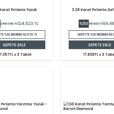
 Karat Pırlanta Yüzük
3.28 Karat Pırlanta Saf
%
50
124.523
TL
59.46
249.045
TL
118.922
TL
TE %10 İNDİRİM
112.070 TL
SEPETTE %10 İNDİRİM
53.
SEPETE EKLE
SEPETE EKLE
7.357TL x 3 Taksit
17.838TL x 3 Taks