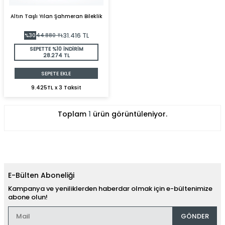
Altın Taşlı Yılan Şahmeran Bileklik
31.416
TL
%
30
44.880
TL
SEPETTE %10 İNDİRİM
28.274 TL
SEPETE EKLE
9.425TL x 3 Taksit
Toplam
1
ürün görüntüleniyor.
E-Bülten Aboneliği
Kampanya ve yeniliklerden haberdar olmak için e-bültenimize
abone olun!
GÖNDER