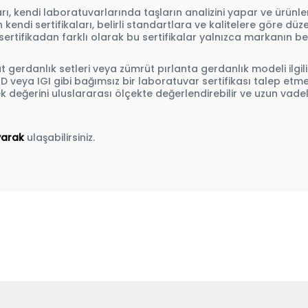
, kendi laboratuvarlarında taşların analizini yapar ve ürünler
n kendi sertifikaları, belirli standartlara ve kalitelere göre düz
sertifikadan farklı olarak bu sertifikalar yalnızca markanın beli
üt gerdanlık setleri veya
zümrüt pırlanta gerdanlık
modeli ilgil
RD veya IGI gibi bağımsız bir laboratuvar sertifikası talep etme
 değerini uluslararası ölçekte değerlendirebilir ve uzun vadeli
yarak
ulaşabilirsiniz.