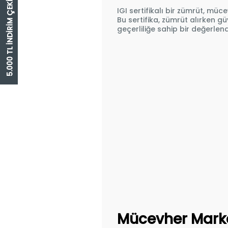
5.000 TL İNDİRİM ÇEKİ
IGI sertifikalı bir zümrüt, mü
Bu sertifika, zümrüt alırken gü
geçerliliğe sahip bir değerlen
Mücevher Markal