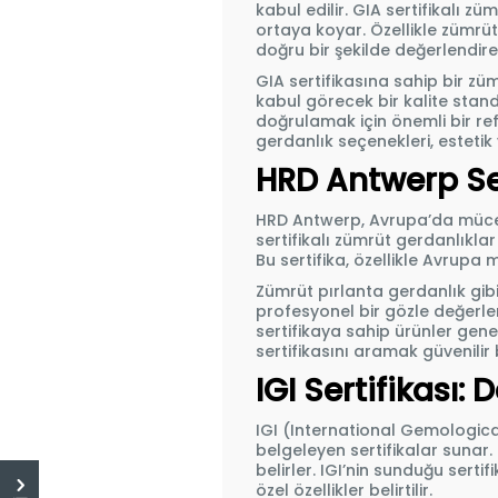
kabul edilir. GIA sertifikalı züm
ortaya koyar. Özellikle zümrüt
doğru bir şekilde değerlendire
GIA sertifikasına sahip bir züm
kabul görecek bir kalite stand
doğrulamak için önemli bir ref
gerdanlık seçenekleri, esteti
HRD Antwerp Ser
HRD Antwerp, Avrupa’da mücevh
sertifikalı zümrüt gerdanlıklar t
Bu sertifika, özellikle Avrupa 
Zümrüt pırlanta gerdanlık
gibi
profesyonel bir gözle değerlen
sertifikaya sahip ürünler genel
sertifikasını aramak güvenilir 
IGI Sertifikası:
IGI (International Gemological
belgeleyen sertifikalar sunar. I
belirler. IGI’nin sunduğu serti
özel özellikler belirtilir.