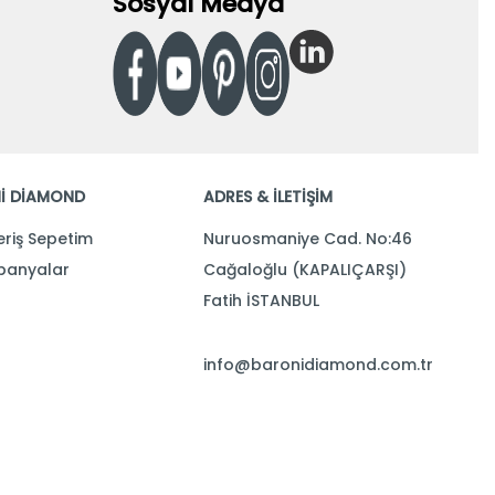
Sosyal Medya
İ DİAMOND
ADRES & İLETİŞİM
eriş Sepetim
Nuruosmaniye Cad. No:46
anyalar
Cağaloğlu (KAPALIÇARŞI)
Fatih İSTANBUL
info@baronidiamond.com.tr