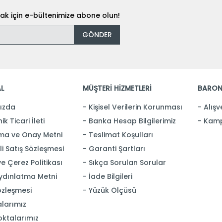
k için e-bültenimize abone olun!
GÖNDER
L
MÜŞTERİ HİZMETLERİ
BARON
ızda
Kişisel Verilerin Korunması
Alışv
ik Ticari İleti
Banka Hesap Bilgilerimiz
Kamp
ma ve Onay Metni
Teslimat Koşulları
i Satış Sözleşmesi
Garanti Şartları
 ve Çerez Politikası
Sıkça Sorulan Sorular
ydınlatma Metni
İade Bilgileri
özleşmesi
Yüzük Ölçüsü
larımız
oktalarımız