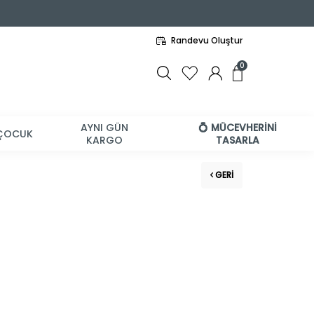
Randevu Oluştur
0
AYNI GÜN
💍 MÜCEVHERİNİ
ÇOCUK
KARGO
TASARLA
GERI