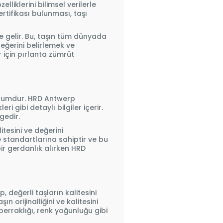
elliklerini bilimsel verilerle
rtifikası bulunması, taşı
le gelir. Bu, taşın tüm dünyada
eğerini belirlemek ve
 için pırlanta zümrüt
kurumdur. HRD Antwerp
ri gibi detaylı bilgiler içerir.
gedir.
itesini ve değerini
 standartlarına sahiptir ve bu
bir gerdanlık alırken HRD
 değerli taşların kalitesini
 orijinalliğini ve kalitesini
 berraklığı, renk yoğunluğu gibi