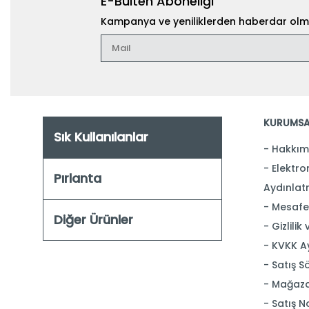
E-Bülten Aboneliği
Kampanya ve yeniliklerden haberdar olma
KURUMSA
Sık Kullanılanlar
Hakkım
Elektron
Pırlanta
Aydınlat
Mesafel
Diğer Ürünler
Gizlilik
KVKK A
Satış S
Mağaza
Satış N