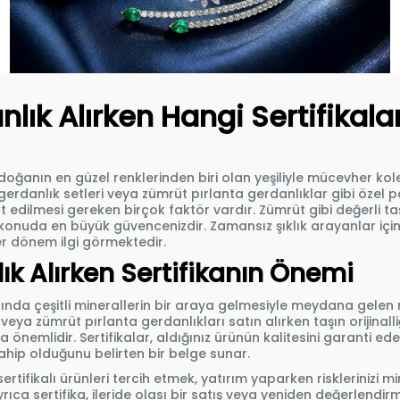
lık Alırken Hangi Sertifikal
e doğanın en güzel renklerinden biri olan yeşiliyle mücevher ko
gerdanlık setleri veya zümrüt pırlanta gerdanlıklar gibi özel 
edilmesi gereken birçok faktör vardır. Zümrüt gibi değerli taşl
 konuda en büyük güvencenizdir. Zamansız şıklık arayanlar için
r dönem ilgi görmektedir.
k Alırken Sertifikanın Önemi
nda çeşitli minerallerin bir araya gelmesiyle meydana gelen nad
eya zümrüt pırlanta gerdanlıkları satın alırken taşın orijinalliği
 önemlidir. Sertifikalar, aldığınız ürünün kalitesini garanti ed
sahip olduğunu belirten bir belge sunar.
ertifikalı ürünleri tercih etmek, yatırım yaparken risklerinizi 
 Ayrıca sertifika, ileride olası bir satış veya yeniden değerle