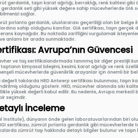
rüt gerdanlık, taşın karat ağırlığı, berraklığı, renk kalitesi gibi öz
 gerdanlık seti gibi yüksek değere sahip mücevherlerde GIA se
bilmenizi sağlar.
rüt pırlanta gerdanlık, uluslararası geçerliliği olan bir belge i
ardına sahip olduğunu kanıtlar. GIA sertifikası, taşın gerçek d
erans kaynağıdır. Bu noktada zarifliğini vurgulamak isteyenler
k ve anlamı bir arada sunmaktadır.
tifikası: Avrupa’nın Güvencesi
er ve taş sertifikalandırmada tanınmış bir diğer prestijli 
aşıtanın kimyasal bileşimi, kesimi, karat ağırlığı ve renk özellikle
menşeli mücevherlerde güvenilirlik arayanlar için önemli bir bel
 değerli takılarda HRD Antwerp sertifikası bulunması, taşın kal
dirilmiş olduğunu gösterir. HRD, mücevher alanında sıkı kalite
likle yüksek değerli kabul edilir. Bu nedenle, Avrupa merkezli 
bir seçimdir.
 Detaylı İnceleme
 Institute), dünyanın önde gelen laboratuvarlarından biri olup,
GI sertifikası, zümrüt pırlanta gerdanlık gibi mücevherlerde taşın
fikalarda zümrüt taşı hakkında detaylı bilgiler bulunur ve taşın