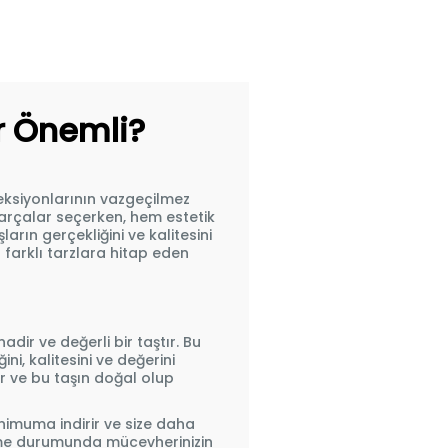
ar Önemli?
leksiyonlarının vazgeçilmez
parçalar seçerken, hem estetik
arın gerçekliğini ve kalitesini
 farklı tarzlara hitap eden
ir ve değerli bir taştır. Bu
ni, kalitesini ve değerini
er ve bu taşın doğal olup
minimuma indirir ve size daha
ndirme durumunda mücevherinizin