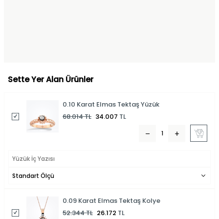
Sette Yer Alan Ürünler
0.10 Karat Elmas Tektaş Yüzük
68.014
TL
34.007
TL
0.09 Karat Elmas Tektaş Kolye
52.344
TL
26.172
TL