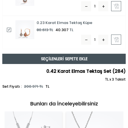
0.23 Karat Elmas Tektaş Küpe
80.613
TL
40.307
TL
SEÇILENLERI SEPETE EKLE
0.42 Karat Elmas Tektaş Set (284)
TL x 3 Taksit
Set Fiyatı :
200.971
TL
TL
Bunları da İnceleyebilirsiniz