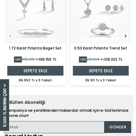
1.72 Karat Pırlanta Baget Set
0.53 Karat Pırlanta Trend Set
198.155 TL
108.302 TL
396.310 TL
216.604 TL
%50
%50
SEPETE EKLE
SEPETE EKLE
66.052 TL x 3 Taksit
36.101 TL x 3 Taksit
5.000 TL İNDİRİM ÇEKİ
E-Bülten Aboneliği
Kampanya ve yeniliklerden haberdar olmak için e-bültenimize
abone olun!
GÖNDER