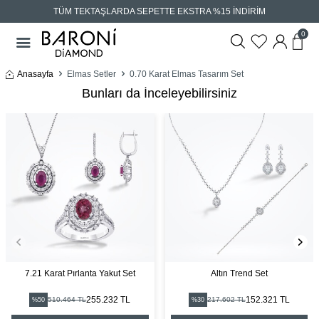
TÜM TEKTAŞLARDA SEPETTE EKSTRA %15 İNDİRİM
0
Anasayfa
Elmas Setler
0.70 Karat Elmas Tasarım Set
Bunları da İnceleyebilirsiniz
7.21 Karat Pırlanta Yakut Set
Altın Trend Set
255.232 TL
152.321 TL
510.464 TL
217.602 TL
%50
%30