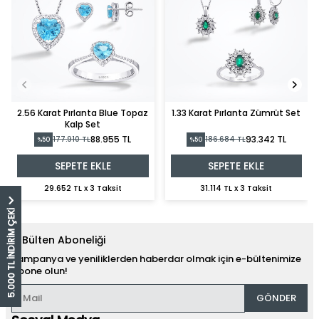
2.56 Karat Pırlanta Blue Topaz
1.33 Karat Pırlanta Zümrüt Set
Kalp Set
88.955 TL
93.342 TL
177.910 TL
186.684 TL
%50
%50
SEPETE EKLE
SEPETE EKLE
29.652 TL x 3 Taksit
31.114 TL x 3 Taksit
5.000 TL İNDİRİM ÇEKİ
E-Bülten Aboneliği
Kampanya ve yeniliklerden haberdar olmak için e-bültenimize
abone olun!
GÖNDER