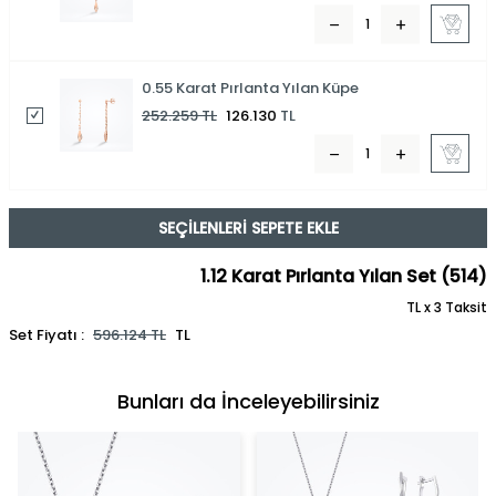
0.55 Karat Pırlanta Yılan Küpe
252.259
TL
126.130
TL
SEÇILENLERI SEPETE EKLE
1.12 Karat Pırlanta Yılan Set (514)
TL x 3 Taksit
Set Fiyatı :
596.124
TL
TL
Bunları da İnceleyebilirsiniz