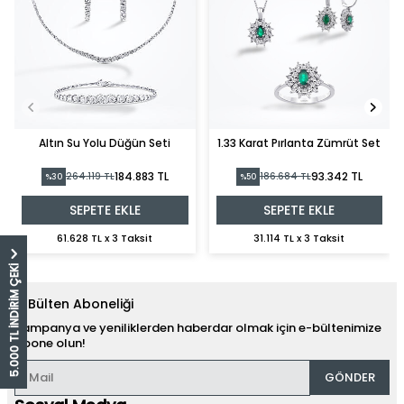
Altın Su Yolu Düğün Seti
1.33 Karat Pırlanta Zümrüt Set
184.883 TL
93.342 TL
264.119 TL
186.684 TL
%30
%50
SEPETE EKLE
SEPETE EKLE
61.628 TL x 3 Taksit
31.114 TL x 3 Taksit
5.000 TL İNDİRİM ÇEKİ
E-Bülten Aboneliği
Kampanya ve yeniliklerden haberdar olmak için e-bültenimize
abone olun!
GÖNDER