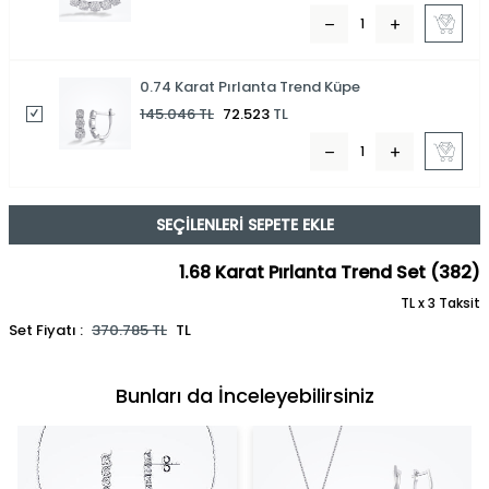
0.74 Karat Pırlanta Trend Küpe
145.046
TL
72.523
TL
SEÇILENLERI SEPETE EKLE
1.68 Karat Pırlanta Trend Set (382)
TL x 3 Taksit
Set Fiyatı :
370.785
TL
TL
Bunları da İnceleyebilirsiniz