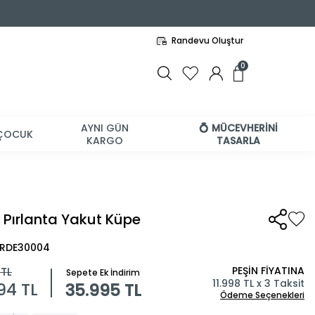
Randevu Oluştur
0
AYNI GÜN
💍 MÜCEVHERİNİ
ÇOCUK
KARGO
TASARLA
t Pırlanta Yakut Küpe
BRDE30004
PEŞİN FİYATINA
TL
Sepete Ek İndirim
11.998 TL x 3 Taksit
994
TL
35.995 TL
Ödeme Seçenekleri