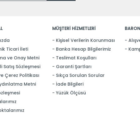
L
MÜŞTERİ HİZMETLERİ
BARON
ızda
Kişisel Verilerin Korunması
Alışv
ik Ticari İleti
Banka Hesap Bilgilerimiz
Kamp
ma ve Onay Metni
Teslimat Koşulları
i Satış Sözleşmesi
Garanti Şartları
 ve Çerez Politikası
Sıkça Sorulan Sorular
ydınlatma Metni
İade Bilgileri
özleşmesi
Yüzük Ölçüsü
larımız
oktalarımız