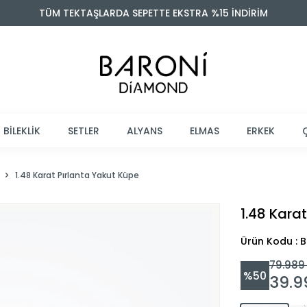
TÜM TEKTAŞLARDA SEPETTE EKSTRA %15 İNDİRİM
BİLEKLİK
SETLER
ALYANS
ELMAS
ERKEK
1.48 Karat Pırlanta Yakut Küpe
1.48 Kara
Ürün Kodu : 
79.989
%
50
39.