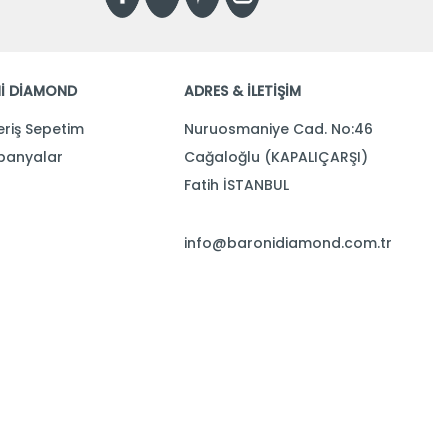
İ DİAMOND
ADRES & İLETİŞİM
eriş Sepetim
Nuruosmaniye Cad. No:46
anyalar
Cağaloğlu (KAPALIÇARŞI)
Fatih İSTANBUL
info@baronidiamond.com.tr