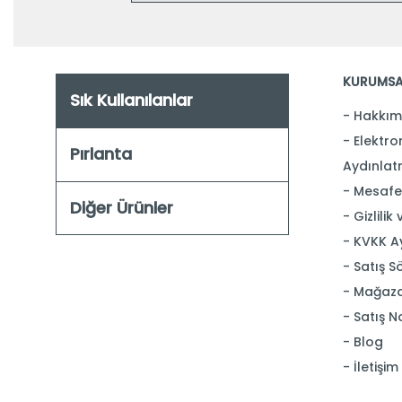
KURUMSA
Sık Kullanılanlar
Hakkım
Elektron
Pırlanta
Aydınlat
Mesafel
Diğer Ürünler
Gizlilik
KVKK A
Satış S
Mağaza
Satış N
Blog
İletişim