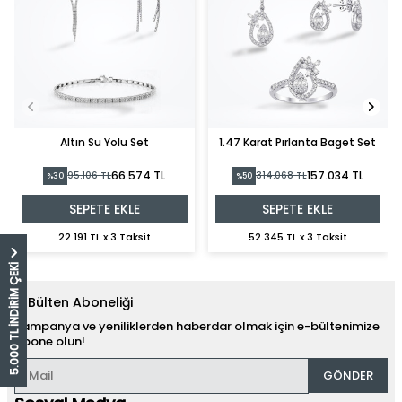
Altın Su Yolu Set
1.47 Karat Pırlanta Baget Set
66.574 TL
157.034 TL
95.106 TL
314.068 TL
%30
%50
SEPETE EKLE
SEPETE EKLE
22.191 TL x 3 Taksit
52.345 TL x 3 Taksit
5.000 TL İNDİRİM ÇEKİ
E-Bülten Aboneliği
Kampanya ve yeniliklerden haberdar olmak için e-bültenimize
abone olun!
GÖNDER