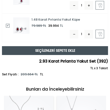
1.48 Karat Pırlanta Yakut Küpe
79.989
TL
39.994
TL
SEÇILENLERI SEPETE EKLE
2.93 Karat Pırlanta Yakut Set (392)
TL x 3 Taksit
Set Fiyatı :
209.664
TL
TL
Bunları da İnceleyebilirsiniz