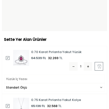
Sette Yer Alan Ürünler
0.70 Karat Pırlanta Yakut Yüzük
64.539
TL
32.269
TL
0.75 Karat Pırlanta Yakut Kolye
65.136
TL
32.568
TL