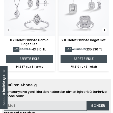
0.21 Karat Pırlanta Damla
2.83 Karat Pırlanta Baget Set
Baget Set
43.910 TL
235.830 TL
87.821 TL
471.660 TL
%50
%50
SEPETE EKLE
SEPETE EKLE
14.637 TL x 3 Taksit
78.610 TL x 3 Taksit
5.000 TL İNDİRİM ÇEKİ
E-Bülten Aboneliği
Kampanya ve yeniliklerden haberdar olmak için e-bültenimize
abone olun!
GÖNDER