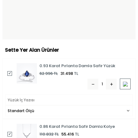
Sette Yer Alan Ürünler
0.93 Karat Pırlanta Damla Safir Yüzük
62.996
TL
31.498
TL
0.86 Karat Pırlanta Safir Damla Kolye
110.832
TL
55.416
TL