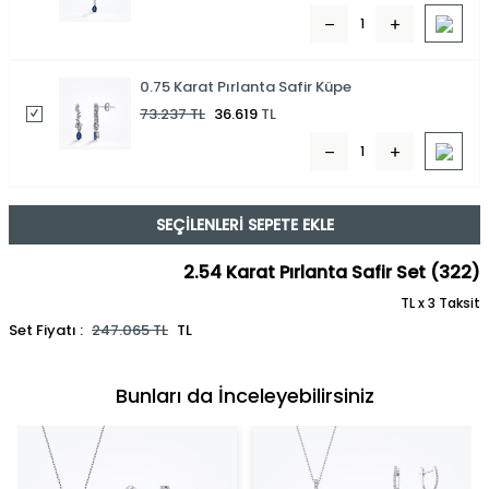
0.75 Karat Pırlanta Safir Küpe
73.237
TL
36.619
TL
SEÇILENLERI SEPETE EKLE
2.54 Karat Pırlanta Safir Set (322)
TL x 3 Taksit
Set Fiyatı :
247.065
TL
TL
Bunları da İnceleyebilirsiniz