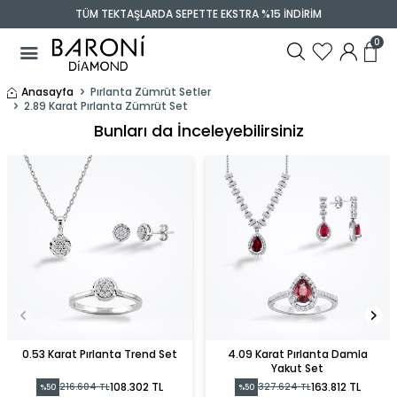
TÜM TEKTAŞLARDA SEPETTE EKSTRA %15 İNDİRİM
0
Anasayfa
Pırlanta Zümrüt Setler
2.89 Karat Pırlanta Zümrüt Set
Bunları da İnceleyebilirsiniz
0.53 Karat Pırlanta Trend Set
4.09 Karat Pırlanta Damla
Yakut Set
108.302 TL
163.812 TL
216.604 TL
327.624 TL
%50
%50