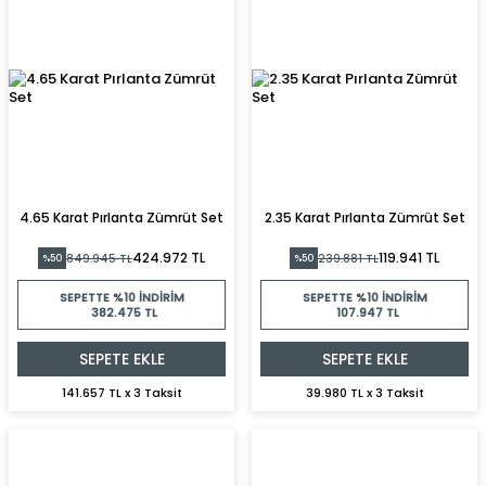
4.65 Karat Pırlanta Zümrüt Set
2.35 Karat Pırlanta Zümrüt Set
424.972 TL
119.941 TL
849.945 TL
239.881 TL
%50
%50
SEPETTE %10 İNDIRIM
SEPETTE %10 İNDIRIM
382.475 TL
107.947 TL
SEPETE EKLE
SEPETE EKLE
141.657 TL x 3 Taksit
39.980 TL x 3 Taksit