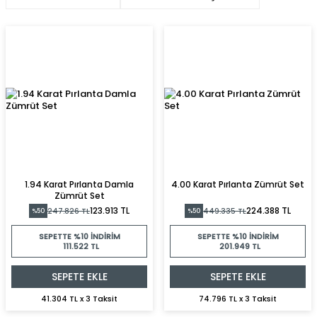
1.94 Karat Pırlanta Damla
4.00 Karat Pırlanta Zümrüt Set
Zümrüt Set
123.913 TL
224.388 TL
247.826 TL
449.335 TL
%50
%50
SEPETTE %10 İNDIRIM
SEPETTE %10 İNDIRIM
111.522 TL
201.949 TL
SEPETE EKLE
SEPETE EKLE
41.304 TL x 3 Taksit
74.796 TL x 3 Taksit