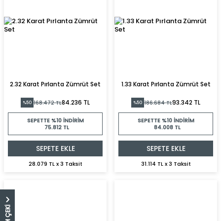
2.32 Karat Pırlanta Zümrüt Set
1.33 Karat Pırlanta Zümrüt Set
84.236 TL
93.342 TL
168.472 TL
186.684 TL
%50
%50
SEPETTE %10 İNDIRIM
SEPETTE %10 İNDIRIM
75.812 TL
84.008 TL
SEPETE EKLE
SEPETE EKLE
28.079 TL x 3 Taksit
31.114 TL x 3 Taksit