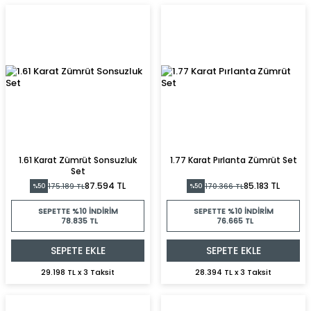
1.61 Karat Zümrüt Sonsuzluk
1.77 Karat Pırlanta Zümrüt Set
Set
87.594 TL
85.183 TL
175.189 TL
170.366 TL
%50
%50
SEPETTE %10 İNDIRIM
SEPETTE %10 İNDIRIM
78.835 TL
76.665 TL
SEPETE EKLE
SEPETE EKLE
29.198 TL x 3 Taksit
28.394 TL x 3 Taksit