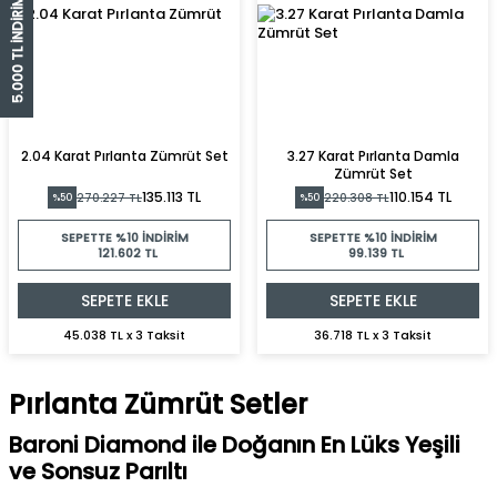
5.000 TL İNDİRİM ÇEKİ
2.04 Karat Pırlanta Zümrüt Set
3.27 Karat Pırlanta Damla
Zümrüt Set
135.113 TL
110.154 TL
270.227 TL
220.308 TL
%50
%50
SEPETTE %10 İNDIRIM
SEPETTE %10 İNDIRIM
121.602 TL
99.139 TL
SEPETE EKLE
SEPETE EKLE
45.038 TL x 3 Taksit
36.718 TL x 3 Taksit
Pırlanta Zümrüt Setler
Baroni Diamond ile Doğanın En Lüks Yeşili
ve Sonsuz Parıltı