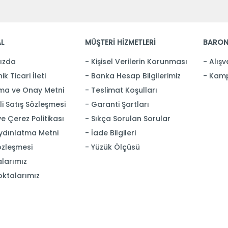
L
MÜŞTERİ HİZMETLERİ
BARON
ızda
Kişisel Verilerin Korunması
Alışv
ik Ticari İleti
Banka Hesap Bilgilerimiz
Kamp
ma ve Onay Metni
Teslimat Koşulları
i Satış Sözleşmesi
Garanti Şartları
 ve Çerez Politikası
Sıkça Sorulan Sorular
ydınlatma Metni
İade Bilgileri
özleşmesi
Yüzük Ölçüsü
larımız
oktalarımız