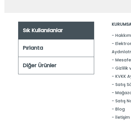
KURUMSA
Sık Kullanılanlar
Hakkım
Elektron
Pırlanta
Aydınlat
Mesafel
Diğer Ürünler
Gizlilik
KVKK A
Satış S
Mağaza
Satış N
Blog
İletişim