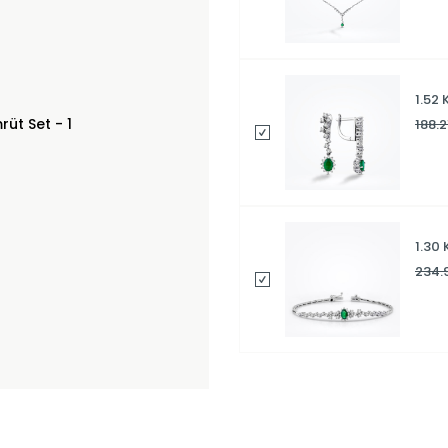
1.52
188.2
1.30 
234.