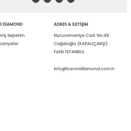
İ DİAMOND
ADRES & İLETİŞİM
eriş Sepetim
Nuruosmaniye Cad. No:46
anyalar
Cağaloğlu (KAPALIÇARŞI)
Fatih İSTANBUL
info@baronidiamond.com.tr