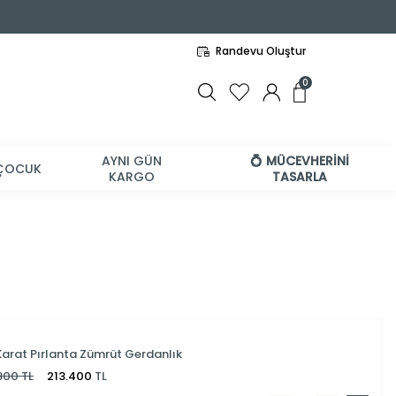
Randevu Oluştur
0
AYNI GÜN
💍 MÜCEVHERİNİ
ÇOCUK
KARGO
TASARLA
 Karat Pırlanta Zümrüt Gerdanlık
800
TL
213.400
TL