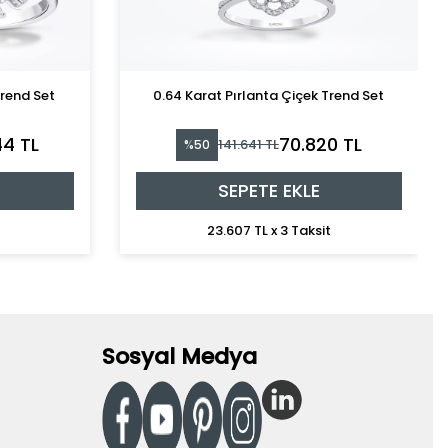
Trend Set
0.64 Karat Pırlanta Çiçek Trend Set
44 TL
70.820 TL
141.641 TL
%50
SEPETE EKLE
t
23.607 TL x 3 Taksit
Sosyal Medya