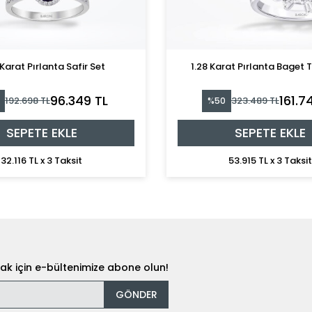
Karat Pırlanta Safir Set
1.28 Karat Pırlanta Baget 
96.349 TL
161.7
192.698 TL
323.489 TL
%50
SEPETE EKLE
SEPETE EKLE
32.116 TL x 3 Taksit
53.915 TL x 3 Taksi
k için e-bültenimize abone olun!
GÖNDER