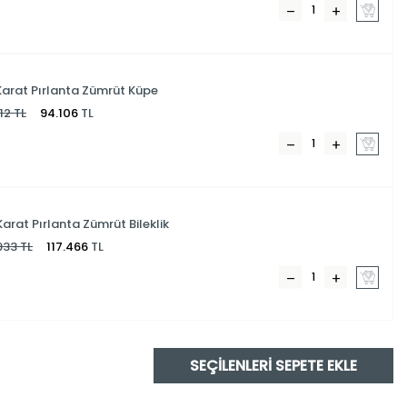
 Karat Pırlanta Zümrüt Küpe
12
TL
94.106
TL
Karat Pırlanta Zümrüt Bileklik
933
TL
117.466
TL
SEÇILENLERI SEPETE EKLE