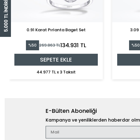
5.000 TL İNDİRİM ÇEKİ
0.91 Karat Pırlanta Baget Set
3.09 
134.931 TL
269.863 TL
%50
%50
SEPETE EKLE
44.977 TL x 3 Taksit
E-Bülten Aboneliği
Kampanya ve yeniliklerden haberdar olma