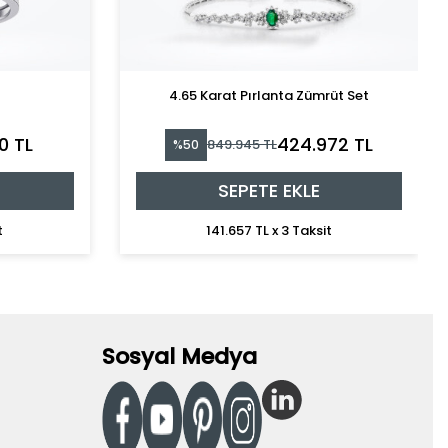
4.65 Karat Pırlanta Zümrüt Set
0 TL
424.972 TL
849.945 TL
%50
SEPETE EKLE
t
141.657 TL x 3 Taksit
Sosyal Medya