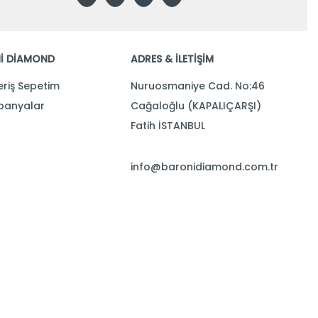
İ DİAMOND
ADRES & İLETİŞİM
eriş Sepetim
Nuruosmaniye Cad. No:46
anyalar
Cağaloğlu (KAPALIÇARŞI)
Fatih İSTANBUL
info@baronidiamond.com.tr