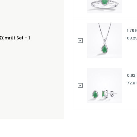
1.76
63.2
0.92
72.8