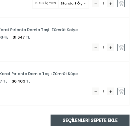
 Karat Pırlanta Damla Taşlı Zümrüt Kolye
93
TL
31.647
TL
 Karat Pırlanta Damla Taşlı Zümrüt Küpe
17
TL
36.409
TL
SEÇILENLERI SEPETE EKLE