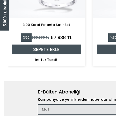
5.000 TL İNDİRİM ÇEKİ
3.00 Karat Pırlanta Safir Set
167.938 TL
335.876 TL
%50
%3
SEPETE EKLE
inf TL x Taksit
E-Bülten Aboneliği
Kampanya ve yeniliklerden haberdar olma