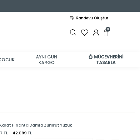
Randevu Oluştur
0
AYNI GÜN
💍 MÜCEVHERİNİ
ÇOCUK
KARGO
TASARLA
 Karat Pırlanta Damla Zümrüt Yüzük
97
TL
42.099
TL