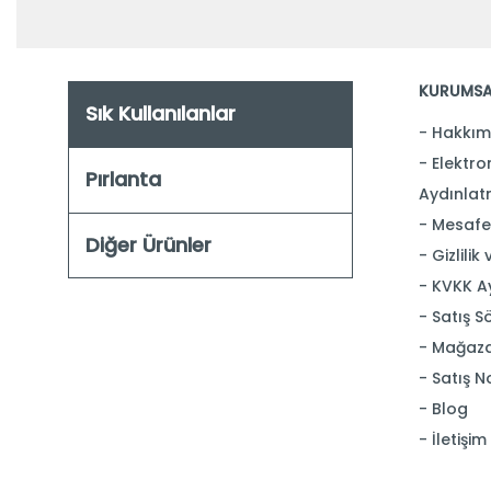
KURUMSA
Sık Kullanılanlar
Hakkım
Elektron
Pırlanta
Aydınlat
Mesafel
Diğer Ürünler
Gizlilik
KVKK A
Satış S
Mağaza
Satış N
Blog
İletişim