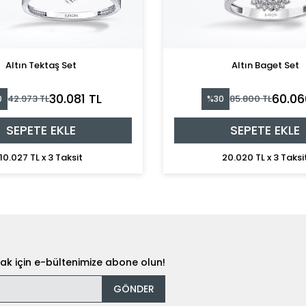
Altın Tektaş Set
Altın Baget Set
30.081 TL
60.06
42.973 TL
85.800 TL
0
%30
SEPETE EKLE
SEPETE EKLE
10.027 TL x 3 Taksit
20.020 TL x 3 Taksi
k için e-bültenimize abone olun!
GÖNDER