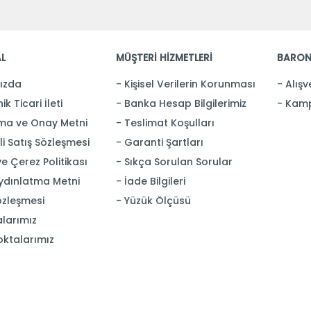
L
MÜŞTERİ HİZMETLERİ
BARON
ızda
Kişisel Verilerin Korunması
Alışv
ik Ticari İleti
Banka Hesap Bilgilerimiz
Kamp
ma ve Onay Metni
Teslimat Koşulları
i Satış Sözleşmesi
Garanti Şartları
 ve Çerez Politikası
Sıkça Sorulan Sorular
ydınlatma Metni
İade Bilgileri
özleşmesi
Yüzük Ölçüsü
larımız
oktalarımız