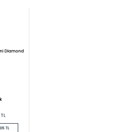
k
TL
05 TL