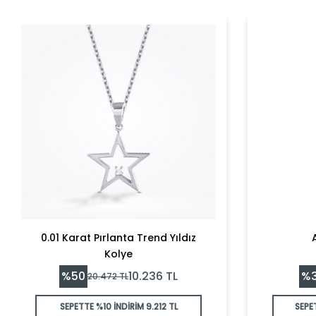
0.01 Karat Pırlanta Trend Yıldız
Kolye
%
50
%
10.236
TL
20.472
TL
SEPETTE %10 İNDİRİM
9.212 TL
SEPE