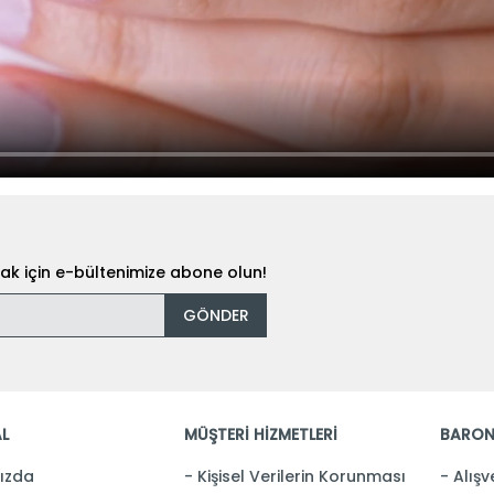
k için e-bültenimize abone olun!
GÖNDER
L
MÜŞTERİ HİZMETLERİ
BARON
ızda
Kişisel Verilerin Korunması
Alışv