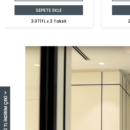
SEPETE EKLE
3.071TL x 3 Taksit
2
5.000 TL İNDİRİM ÇEKİ