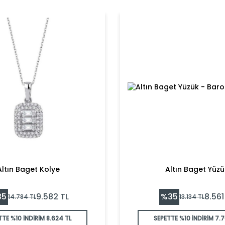
Altın Baget Kolye
Altın Baget Yüzü
35
%
35
9.582
TL
8.561
14.784
TL
13.134
TL
TTE %10 İNDİRİM
8.624 TL
SEPETTE %10 İNDİRİM
7.7