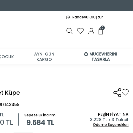
Randevu Oluştur
0
AYNI GÜN
💍 MÜCEVHERİNİ
ÇOCUK
KARGO
TASARLA
et Küpe
BRE142358
PEŞİN FİYATINA
TL
Sepete Ek İndirim
3.228 TL x 3 Taksit
60
TL
9.684 TL
Ödeme Seçenekleri