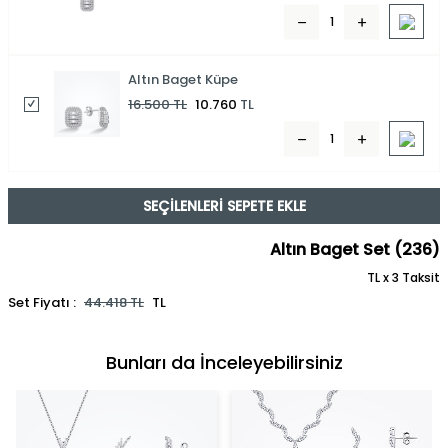
Altın Baget Küpe
16.500
TL
10.760
TL
SEÇILENLERI SEPETE EKLE
Altın Baget Set (236)
TL x 3 Taksit
Set Fiyatı :
44.418
TL
TL
Bunları da İnceleyebilirsiniz