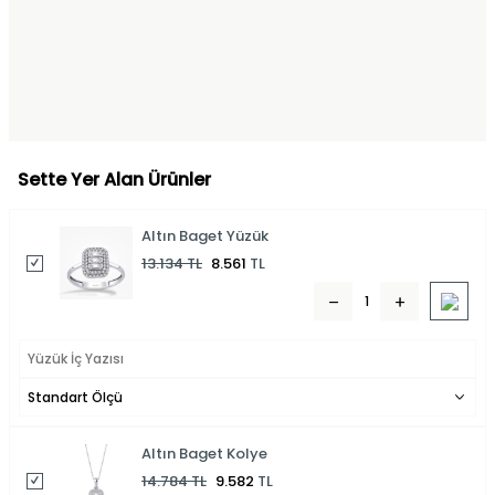
Sette Yer Alan Ürünler
Altın Baget Yüzük
13.134
TL
8.561
TL
Altın Baget Kolye
14.784
TL
9.582
TL