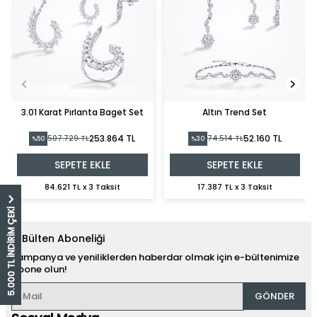
3.01 Karat Pırlanta Baget Set
Altın Trend Set
253.864 TL
52.160 TL
507.729 TL
74.514 TL
%50
%30
SEPETE EKLE
SEPETE EKLE
84.621 TL x 3 Taksit
17.387 TL x 3 Taksit
5.000 TL İNDİRİM ÇEKİ
E-Bülten Aboneliği
Kampanya ve yeniliklerden haberdar olmak için e-bültenimize
abone olun!
GÖNDER