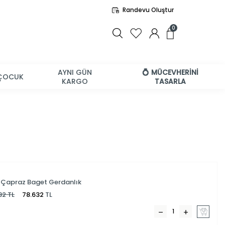
Randevu Oluştur
0
AYNI GÜN
💍 MÜCEVHERİNİ
ÇOCUK
KARGO
TASARLA
n Çapraz Baget Gerdanlık
32
TL
78.632
TL