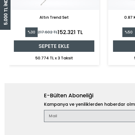
5.000 TL İNDİRİM ÇEKİ
Altın Trend Set
0.87 
152.321 TL
217.602 TL
%30
%50
SEPETE EKLE
50.774 TL x 3 Taksit
E-Bülten Aboneliği
Kampanya ve yeniliklerden haberdar olma