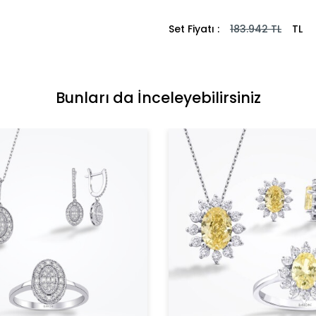
Set Fiyatı :
183.942
TL
TL
Bunları da İnceleyebilirsiniz