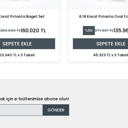
Karat Pırlanta Baget Set
6.18 Karat Pırlanta Oval F
160.020 TL
135.9
320.040 TL
271.937 TL
%50
SEPETE EKLE
SEPETE EKLE
53.340 TL x 3 Taksit
45.323 TL x 3 Taksi
k için e-bültenimize abone olun!
GÖNDER