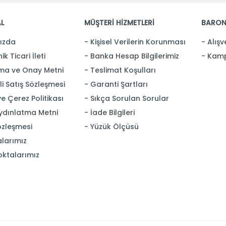
L
MÜŞTERİ HİZMETLERİ
BARON
ızda
Kişisel Verilerin Korunması
Alışv
ik Ticari İleti
Banka Hesap Bilgilerimiz
Kamp
ma ve Onay Metni
Teslimat Koşulları
i Satış Sözleşmesi
Garanti Şartları
 ve Çerez Politikası
Sıkça Sorulan Sorular
ydınlatma Metni
İade Bilgileri
özleşmesi
Yüzük Ölçüsü
larımız
oktalarımız