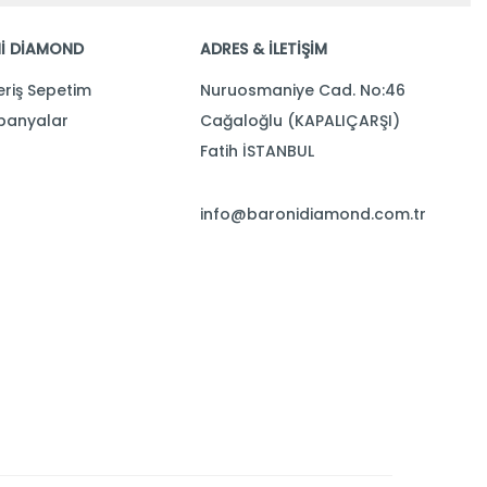
İ DİAMOND
ADRES & İLETİŞİM
eriş Sepetim
Nuruosmaniye Cad. No:46
anyalar
Cağaloğlu (KAPALIÇARŞI)
Fatih İSTANBUL
info@baronidiamond.com.tr