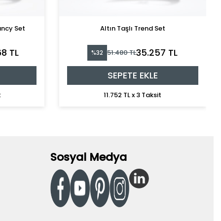
ancy Set
Altın Taşlı Trend Set
68 TL
35.257 TL
51.480 TL
%32
SEPETE EKLE
t
11.752 TL x 3 Taksit
Sosyal Medya