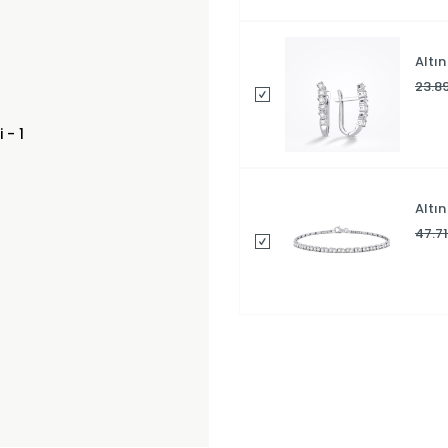
Altı
23.8
Altın
47.7