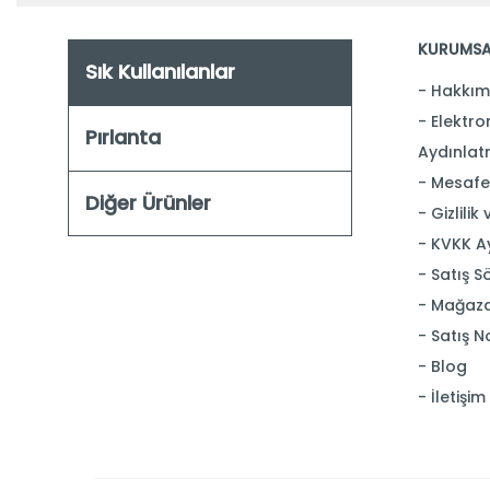
KURUMSA
Sık Kullanılanlar
Hakkım
Elektron
Pırlanta
Aydınlat
Mesafel
Diğer Ürünler
Gizlilik
KVKK A
Satış S
Mağaza
Satış N
Blog
İletişim