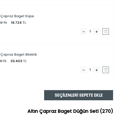
n Çapraz Baget Küpe
92
TL
16.724
TL
 Çapraz Baget Bileklik
18
TL
33.403
TL
SEÇILENLERI SEPETE EKLE
Altın Çapraz Baget Düğün Seti (270)